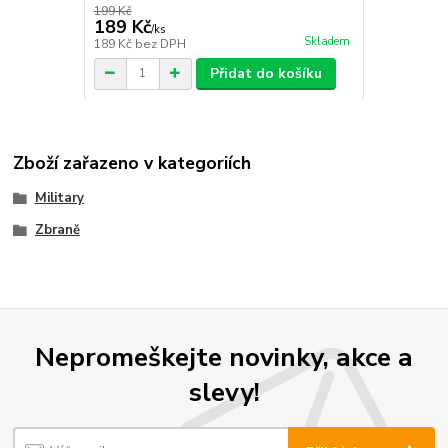
199 Kč
189 Kč
/
ks
Skladem
189 Kč
bez DPH
Přidat do košíku
Zboží zařazeno v kategoriích
Military
Zbraně
Nepromeškejte novinky, akce a
slevy!