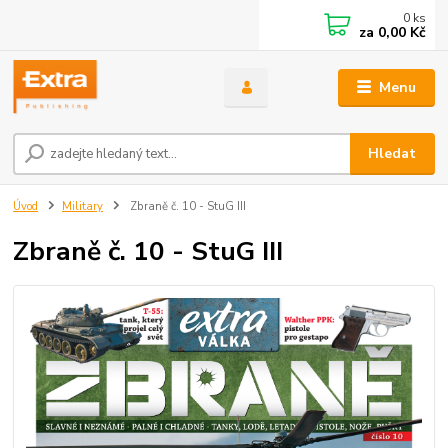
0
ks
za
0,00 Kč
Menu
Hledat
Úvod
Military
Zbraně č. 10 - StuG III
Zbraně č. 10 - StuG III