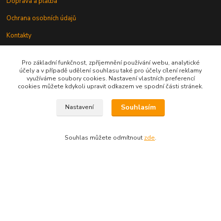
Doprava a platba
Ochrana osobních údajů
Kontakty
Odstoupení od smlouvy
Pro základní funkčnost, zpříjemnění používání webu, analytické
účely a v případě udělení souhlasu také pro účely cílení reklamy
využíváme soubory cookies. Nastavení vlastních preferencí
cookies můžete kdykoli upravit odkazem ve spodní části stránek.
Souhlasím
Nastavení
Kontakt
Souhlas můžete odmítnout
zde
.
knihy@epublishing.cz predplatne@epublishing.cz
Vytvořeno na
Eshop-rychle.cz