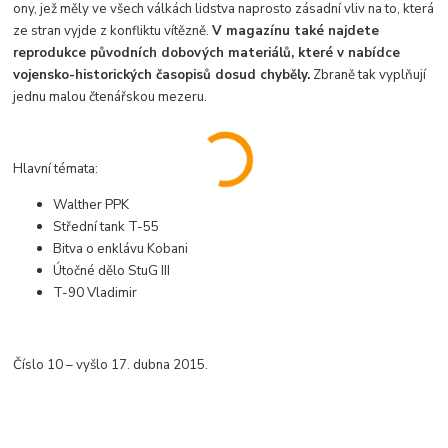
ony, jež měly ve všech válkách lidstva naprosto zásadní vliv na to, která
ze stran vyjde z konfliktu vítězně.
V magazínu také najdete
reprodukce původních dobových materiálů, které v nabídce
vojensko-historických časopisů dosud chyběly.
Zbraně tak vyplňují
jednu malou čtenářskou mezeru.
Hlavní témata:
Walther PPK
Střední tank T-55
Bitva o enklávu Kobani
Útočné dělo StuG III
T-90 Vladimir
Číslo 10 – vyšlo 17. dubna 2015.