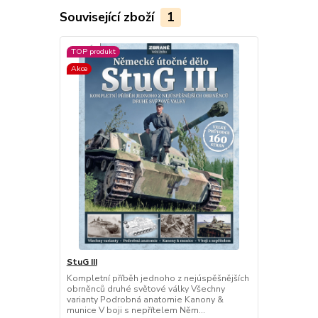
Související zboží
1
TOP produkt
Akce
StuG III
Kompletní příběh jednoho z nejúspěšnějších
obrněnců druhé světové války Všechny
varianty Podrobná anatomie Kanony &
munice V boji s nepřítelem Něm...