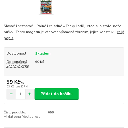
Slavné i neznámé – Palné i chladné • Tanky, lodě, letadla, pistole, nože,
pušky Tento magazín je věnován výhradně zbraním, jejich konstruk...
celý
popis
Dostupnost
Skladem
Doporučená
60 Kč
koncová cena
59 Kč
/
ks
53 Kč
bez DPH
Přidat do košíku
Číslo produktu:
659
Hlídat cenu / dostupnost