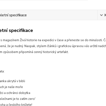
etní specifikace
tní specifikace
 s magazínem Živá historie na expedici v čase a přeneste se do minulosti. 
ená, že je nudný. Naopak, stylem článků i grafickou úpravou vás určitě nadc
ým způsobem připomíná cenný historický artefakt.
ata:
nka ukrytá v bibli
ch je naše moře
žci a ochránci dobytka
slečnami je to zatím zero“
oha a českého knížete!