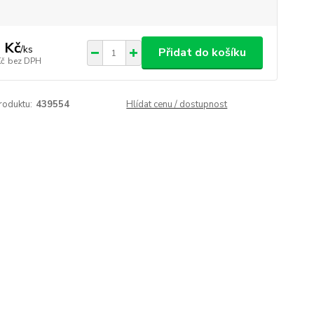
 Kč
/
ks
Přidat do košíku
Kč
bez DPH
roduktu:
439554
Hlídat cenu / dostupnost