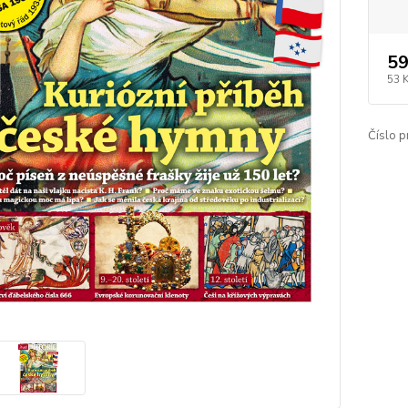
59
53 
Číslo p