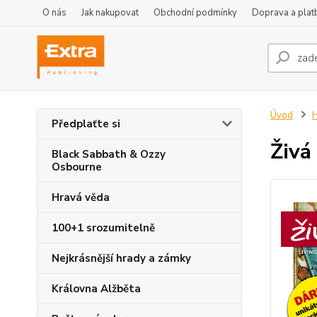
O nás
Jak nakupovat
Obchodní podmínky
Doprava a plat
Úvod
H
Předplaťte si
Živá
Black Sabbath & Ozzy
Osbourne
Hravá věda
100+1 srozumitelně
Nejkrásnější hrady a zámky
Královna Alžběta