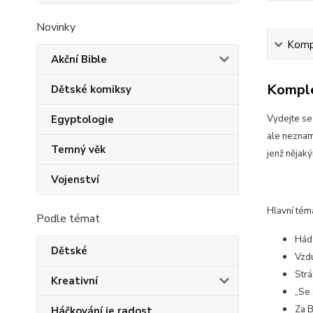
Novinky
Kompl
Akční Bible
Komple
Dětské komiksy
Egyptologie
Vydejte se
ale neznam
Temný věk
jenž nějak
Vojenství
Hlavní tém
Podle témat
Háda
Dětské
Vzdu
Strá
Kreativní
„Se 
Za B
Háčkování je radost