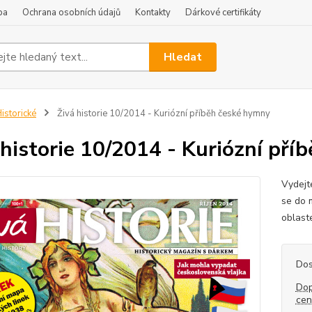
ba
Ochrana osobních údajů
Kontakty
Dárkové certifikáty
Hledat
istorické
Živá historie 10/2014 - Kuriózní příběh české hymny
 historie 10/2014 - Kuriózní př
Vydejt
se do 
oblaste
Dos
Dop
ce