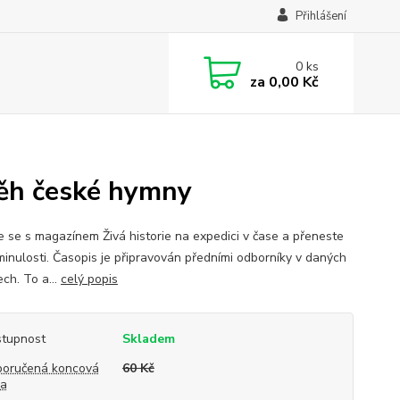
Přihlášení
0
ks
za
0,00 Kč
íběh české hymny
e se s magazínem Živá historie na expedici v čase a přeneste
minulosti. Časopis je připravován předními odborníky v daných
ch. To a...
celý popis
tupnost
Skladem
oručená koncová
60 Kč
na