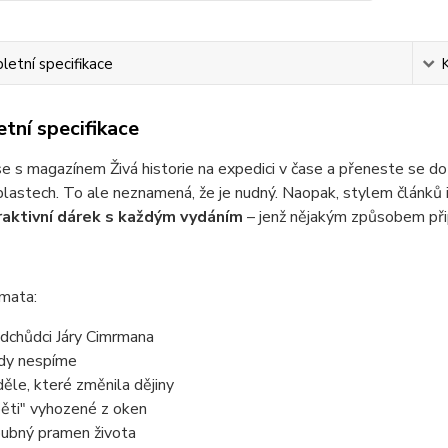
etní specifikace
tní specifikace
e s magazínem Živá historie na expedici v čase a přeneste se do 
lastech. To ale neznamená, že je nudný. Naopak, stylem článků i
aktivní dárek s každým vydáním
– jenž nějakým způsobem přip
émata:
dchůdci Járy Cimrmana
dy nespíme
ěle, které změnila dějiny
ěti" vyhozené z oken
ubný pramen života