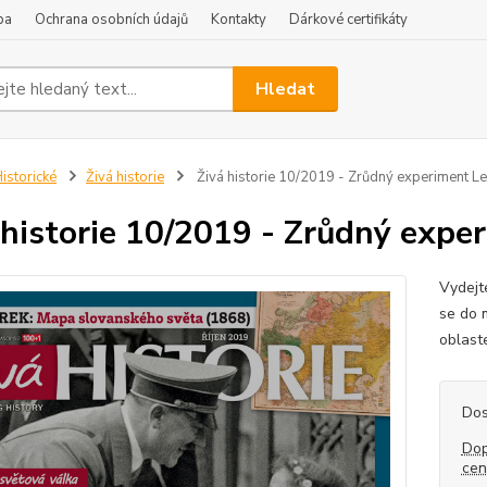
ba
Ochrana osobních údajů
Kontakty
Dárkové certifikáty
Hledat
istorické
Živá historie
Živá historie 10/2019 - Zrůdný experiment 
 historie 10/2019 - Zrůdný exp
Vydejt
se do 
oblaste
Dos
Dop
ce