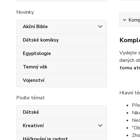
Novinky
Kompl
Akční Bible
Komple
Dětské komiksy
Vydejte s
Egyptologie
daných ob
Temný věk
tomu atr
Vojenství
Hlavní t
Podle témat
Pře
Dětské
Nik
Ned
Kreativní
"Ob
Zho
Háčkování je radost