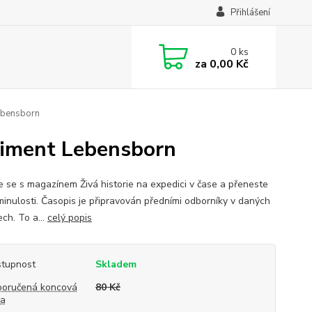
Přihlášení
0
ks
za
0,00 Kč
Lebensborn
eriment Lebensborn
e se s magazínem Živá historie na expedici v čase a přeneste
minulosti. Časopis je připravován předními odborníky v daných
ch. To a...
celý popis
tupnost
Skladem
oručená koncová
80 Kč
na