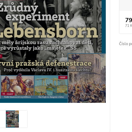
79
71 
Číslo p