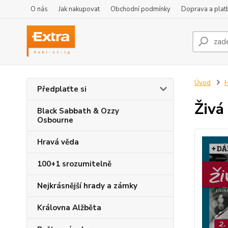
O nás
Jak nakupovat
Obchodní podmínky
Doprava a plat
Úvod
H
Předplaťte si
Živá
Black Sabbath & Ozzy
Osbourne
Hravá věda
100+1 srozumitelně
Nejkrásnější hrady a zámky
Královna Alžběta