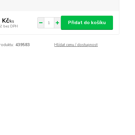
 Kč
/
ks
Přidat do košíku
Kč
bez DPH
roduktu:
439583
Hlídat cenu / dostupnost