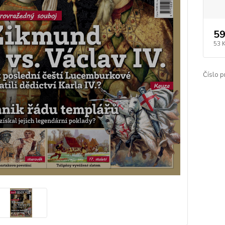
59
53 
Číslo p