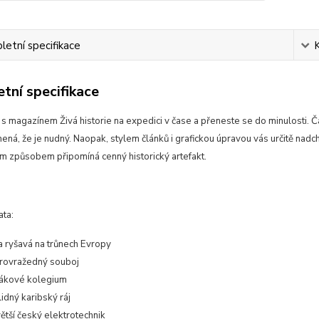
etní specifikace
tní specifikace
 s magazínem Živá historie na expedici v čase a přeneste se do minulosti. 
ená, že je nudný. Naopak, stylem článků i grafickou úpravou vás určitě nadc
ým způsobem připomíná cenný historický artefakt.
ata:
a ryšavá na trůnech Evropy
trovražedný souboj
ákové kolegium
idný karibský ráj
ětší český elektrotechnik