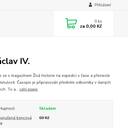
Přihlášení
0
ks
za
0,00 Kč
clav IV.
e se s magazínem Živá historie na expedici v čase a přeneste
minulosti. Časopis je připravován předními odborníky v daných
ch. To a...
celý popis
tupnost
Skladem
oručená koncová
60 Kč
na