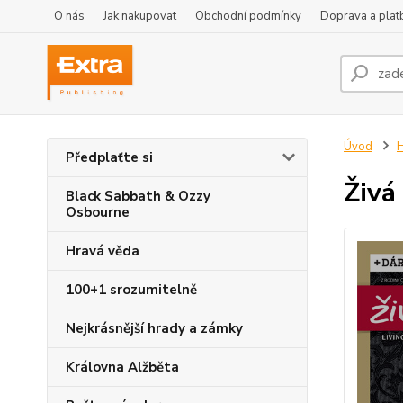
O nás
Jak nakupovat
Obchodní podmínky
Doprava a plat
Úvod
H
Předplaťte si
Živá
Black Sabbath & Ozzy
Osbourne
Hravá věda
100+1 srozumitelně
Nejkrásnější hrady a zámky
Královna Alžběta