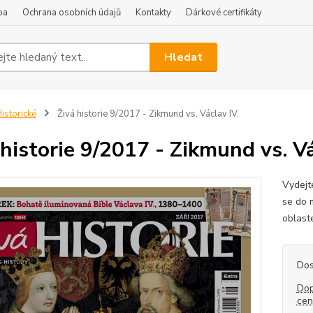
ba
Ochrana osobních údajů
Kontakty
Dárkové certifikáty
Hledat
istorické
Živá historie 9/2017 - Zikmund vs. Václav IV.
 historie 9/2017 - Zikmund vs. Vá
Vydejt
se do 
oblaste
Dos
Dop
ce