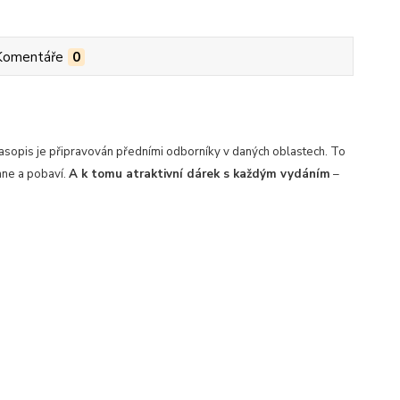
Komentáře
0
Časopis je připravován předními odborníky v daných oblastech. To
hne a pobaví.
A k tomu atraktivní dárek s každým vydáním
–