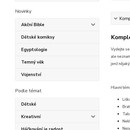
Novinky
Kompl
Akční Bible
Komple
Dětské komiksy
Egyptologie
Vydejte se
ale neznam
Temný věk
jenž nějak
Vojenství
Hlavní tém
Podle témat
Lišk
Dětské
Bra
Tab
Kreativní
Nekl
Nejv
Háčkování je radost