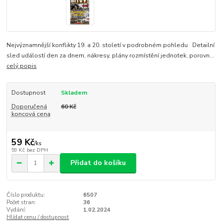
Nejvýznamnější konflikty 19. a 20. století v podrobném pohledu Detailní
sled událostí den za dnem, nákresy, plány rozmístění jednotek, porovn...
celý popis
Dostupnost
Skladem
Doporučená
60 Kč
koncová cena
59 Kč
/
ks
59 Kč
bez DPH
Přidat do košíku
Číslo produktu:
6507
Počet stran:
36
Vydání:
1.02.2024
Hlídat cenu / dostupnost