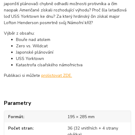
japonští plánovači chybně odhadli možnosti protivníka a čím
naopak Američané získali rozhodující výhodu? Proč šla letadlová
loď USS Yorktown ke dnu? Za který hrdinský čin získal major
Lofton Henderson posmrtně svůj Námořní kříž?
Výběr z obsahu:
Bouře nad atolem
Zero vs. Wildcat
Japonské plánování
USS Yorktown
Katastrofa císařského námořnictva
Publikaci si můžete
prolistovat ZDE.
Parametry
Formát
195 × 285 mm
Počet stran
36 (32 vnitřních + 4 strany
obálka)