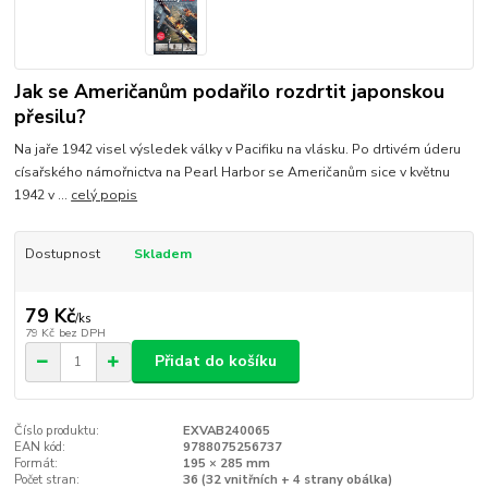
Jak se Američanům podařilo rozdrtit japonskou
přesilu?
Na jaře 1942 visel výsledek války v Pacifiku na vlásku. Po drtivém úderu
císařského námořnictva na Pearl Harbor se Američanům sice v květnu
1942 v ...
celý popis
Dostupnost
Skladem
79 Kč
/
ks
79 Kč
bez DPH
Přidat do košíku
Číslo produktu:
EXVAB240065
EAN kód:
9788075256737
Formát:
195 × 285 mm
Počet stran:
36 (32 vnitřních + 4 strany obálka)