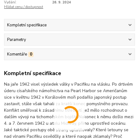
Vydání:
26. 9. 2024
Hlídat cenu / dostupnost
Kompletní specifikace
Parametry
Komentáře
0
Kompletní specifikace
Na jaře 1942 visel výsledek války v Pacifiku na vlásku. Po drtivém
úderu císařského námořnictva na Pearl Harbor se Američanům
sice v květnu 1942 v Korálovém moři podařilo japonský postup
zastavit, stále však tahali za kratší konec pomyslného provazu.
Konflikt směřoval k zásadnímu střetnutí, jež mělo rozhodnout o
dalším vývoji na tichomořském bojišti. Nakonec k němu došlo mezi
4. a 7. červnem 1942 u atolu Midway, přímo uprostřed oceánu.
Jaké taktické postupy obě strany uplatňovaly? Které letouny se
nad vlnami Pacifiku osvědčily a které naopak zklamaly? Proč