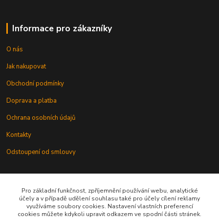
Informace pro zákazníky
O nás
Jak nakupovat
Obchodní podmínky
Doprava a platba
Ochrana osobních údajů
Kontakty
Odstoupení od smlouvy
Pro základní funkčnost, zpříjemnění používání webu, analytické
účely a v případě udělení souhlasu také pro účely cílení reklamy
využíváme soubory cookies. Nastavení vlastních preferencí
cookies můžete kdykoli upravit odkazem ve spodní části stránek.