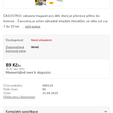
ČASOSTROJ, zábavný magazín pro děti, který je přenese přímo do
historie... Časostroj je určen výhradně mladým čtenářům, ve věku od cca
7 do 15 let. ...
celý popis
Dostupnost
Není skladem
Doporučená
90 Kč
koncová cena
89 Kč
/
ks
79 Kč
bez DPH
Momentálně není k dispozici
Číslo produktu:
480119
Počet stran:
60
Vyšlo:
21.09.2023
Hlídat cenu / dostupnost
Kompletní specifikace