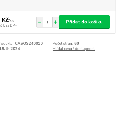
 Kč
/
ks
Přidat do košíku
Kč
bez DPH
roduktu:
CASOS240010
Počet stran:
60
19. 9. 2024
Hlídat cenu / dostupnost