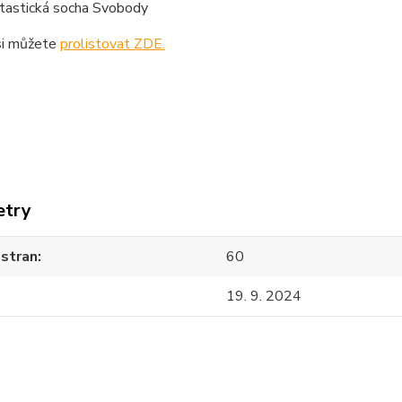
tastická socha Svobody
si můžete
prolistovat ZDE.
etry
 stran
60
19. 9. 2024