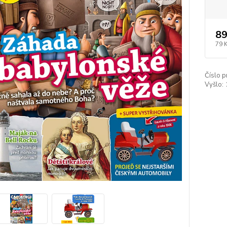
89
79 
Číslo p
Vyšlo: