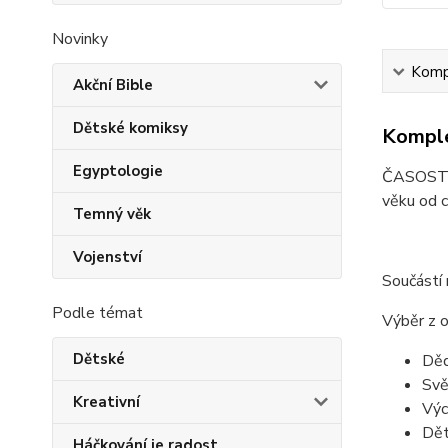
Novinky
Kompl
Akční Bible
Dětské komiksy
Komple
Egyptologie
ČASOSTROJ
věku od c
Temný věk
Vojenství
Součástí 
Podle témat
Výběr z 
Dětské
Děd
Svě
Kreativní
Výc
Dět
Háčkování je radost