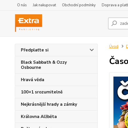
O nás
Jak nakupovat
Obchodní podmínky
Doprava a plat
Úvod
D
Předplaťte si
Časo
Black Sabbath & Ozzy
Osbourne
Hravá věda
100+1 srozumitelně
Nejkrásnější hrady a zámky
Královna Alžběta