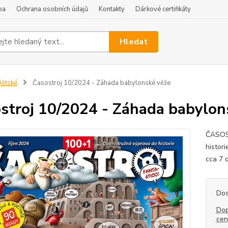
ba
Ochrana osobních údajů
Kontakty
Dárkové certifikáty
Hledat
ětské
Časostroj 10/2024 - Záhada babylonské věže
stroj 10/2024 - Záhada babylon
ČASOST
histor
cca 7 d
Dos
Dop
ce