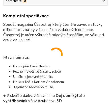
Komentáře
0
Kompletní specifikace
Speciál magazínu Časostroj, který čtenáře zavede stovky
milionů let zpátky v čase až do vzdálených druhohor.
Časostroj je určen výhradně mladým čtenářům, ve věku od
cca 7 do 15 let.
Hlavní témata:
Dávní předkové člověka
Poznej nejděsivější šavlozubce
Umělci z jeskyně Altamira
Na kus řeči s Karlem Absolonem
Tajemství ledového muže
+ 2 skvělé dárky: Zábavná hra
Dej sem kýtu!
a
vystřihovánka
šavlozubec ve 3D