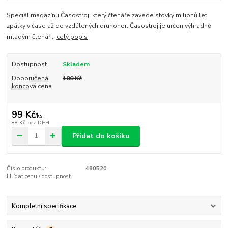
Speciál magazínu Časostroj, který čtenáře zavede stovky milionů let
zpátky v čase až do vzdálených druhohor. Časostroj je určen výhradně
mladým čtenář...
celý popis
Dostupnost
Skladem
Doporučená
100 Kč
koncová cena
99 Kč
/
ks
88 Kč
bez DPH
Přidat do košíku
Číslo produktu:
480520
Hlídat cenu / dostupnost
Kompletní specifikace