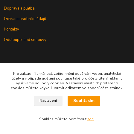
Doprava a platba
Ochrana osobních údajů
Kontakty
Odstoupení od smlouvy
Pro základní funkčnost, zpříjemnění používání webu, analytické
účely a v případě udělení souhlasu také pro účely cílení reklamy
Kontakt
využíváme soubory cookies. Nastavení vlastních preferencí
cookies můžete kdykoli upravit odkazem ve spodní části stránek.
knihy@epublishing.cz predplatne@epublishing.cz
Souhlasím
Nastavení
Souhlas můžete odmítnout
zde
.