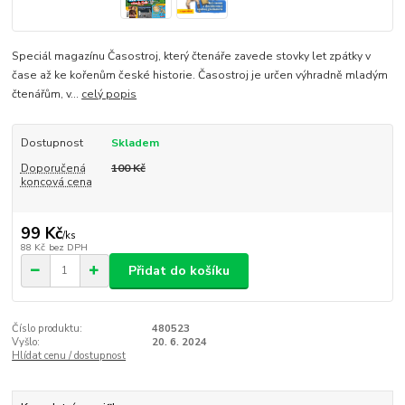
Speciál magazínu Časostroj, který čtenáře zavede stovky let zpátky v
čase až ke kořenům české historie. Časostroj je určen výhradně mladým
čtenářům, v...
celý popis
Dostupnost
Skladem
Doporučená
100 Kč
koncová cena
99 Kč
/
ks
88 Kč
bez DPH
Přidat do košíku
Číslo produktu:
480523
Vyšlo:
20. 6. 2024
Hlídat cenu / dostupnost