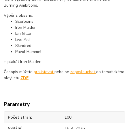
Burning Ambitions.
Výběr z obsahu:
Scorpions
Iron Maiden
Ian Gillan
Live Aid
Skindred
Pavol Hammel
+ plakát Iron Maiden
Časopis můžete
prolistovat
nebo se
zaposlouchat
do tematického
playlistu
ZDE
.
Parametry
Počet stran
100
Vydání
16. 4. 2026