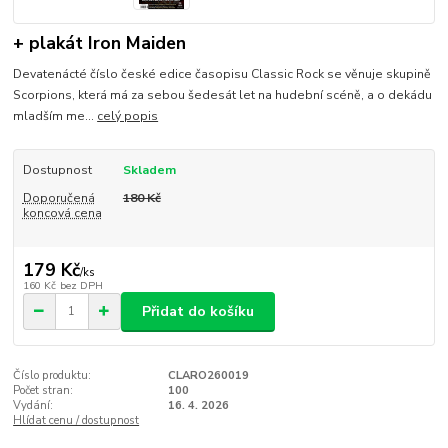
+ plakát Iron Maiden
Devatenácté číslo české edice časopisu Classic Rock se věnuje skupině
Scorpions, která má za sebou šedesát let na hudební scéně, a o dekádu
mladším me...
celý popis
Dostupnost
Skladem
Doporučená
180 Kč
koncová cena
179 Kč
/
ks
160 Kč
bez DPH
Přidat do košíku
Číslo produktu:
CLARO260019
Počet stran:
100
Vydání:
16. 4. 2026
Hlídat cenu / dostupnost