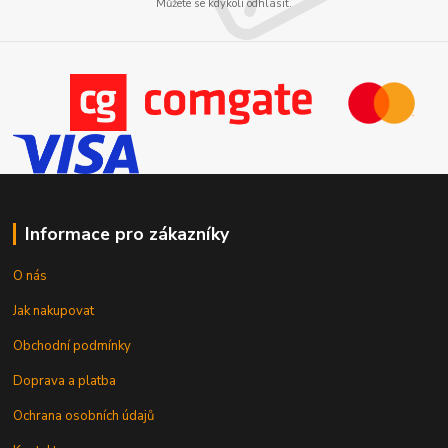
Můžete se kdykoli odhlásit.
Informace pro zákazníky
O nás
Jak nakupovat
Obchodní podmínky
Doprava a platba
Ochrana osobních údajů