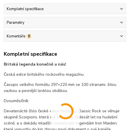
Kompletní specifikace
Parametry
Komentáře
0
Kompletní specifikace
Britská legenda konečně u nás!
Česká edice britského rockového magazínu.
Časopis velkého formátu 297×220 mm se 100 stranami, šitou
vazbou a pevnější lesklou obálkou.
Dvouměsíčník.
Devatenácté číslo české edice časopisu Classic Rock se věnuje
skupině Scorpions, která má za sebou šedesát let na hudební
scéně, a o dekádu mladším metalovým legendám Iron Maiden,
které vypustily do kin zbrusu nový dokument o své kariéře