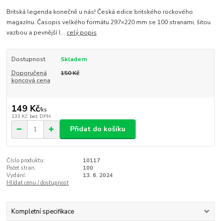
Britská legenda konečně u nás! Česká edice britského rockového
magazínu. Časopis velkého formátu 297×220 mm se 100 stranami, šitou
vazbou a pevnější l...
celý popis
Dostupnost
Skladem
Doporučená
150 Kč
koncová cena
149 Kč
/
ks
133 Kč
bez DPH
Přidat do košíku
Číslo produktu:
10117
Počet stran:
100
Vydání:
13. 6. 2024
Hlídat cenu / dostupnost
Kompletní specifikace