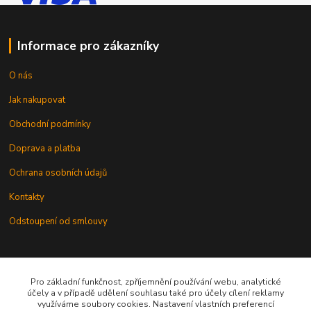
Informace pro zákazníky
O nás
Jak nakupovat
Obchodní podmínky
Doprava a platba
Ochrana osobních údajů
Kontakty
Odstoupení od smlouvy
Pro základní funkčnost, zpříjemnění používání webu, analytické
účely a v případě udělení souhlasu také pro účely cílení reklamy
využíváme soubory cookies. Nastavení vlastních preferencí