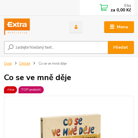
0
ks
za
0,00 Kč
Menu
Hledat
Úvod
Dětské
Co se ve mně děje
Co se ve mně děje
Akce
TOP produkt