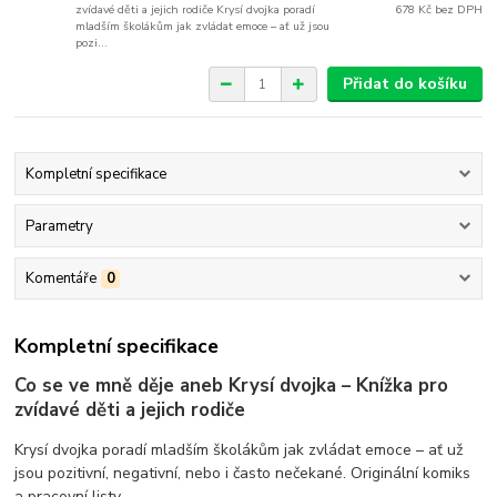
zvídavé děti a jejich rodiče Krysí dvojka poradí
678 Kč
bez DPH
mladším školákům jak zvládat emoce – ať už jsou
pozi...
Přidat do košíku
Kompletní specifikace
Parametry
Komentáře
0
Kompletní specifikace
Co se ve mně děje aneb Krysí dvojka –
Knížka pro
zvídavé děti a jejich rodiče
Krysí dvojka poradí mladším školákům jak zvládat emoce – ať už
jsou pozitivní, negativní, nebo i často nečekané. Originální komiks
a pracovní listy.