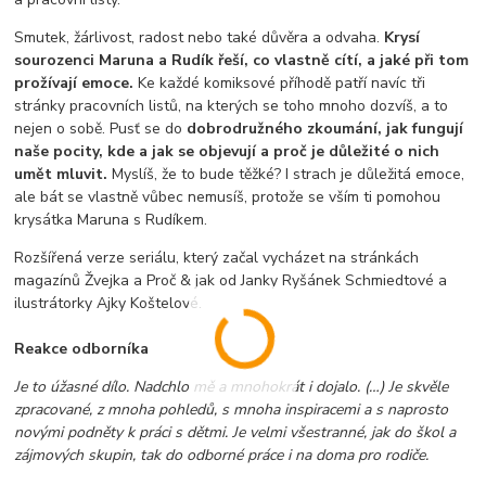
Smutek, žárlivost, radost nebo také důvěra a odvaha.
Krysí
sourozenci Maruna a Rudík řeší, co vlastně cítí, a jaké při tom
prožívají emoce.
Ke každé komiksové příhodě patří navíc tři
stránky pracovních listů, na kterých se toho mnoho dozvíš, a to
nejen o sobě. Pusť se do
dobrodružného zkoumání, jak fungují
naše pocity, kde a jak se objevují a proč je důležité o nich
umět mluvit.
Myslíš, že to bude těžké? I strach je důležitá emoce,
ale bát se vlastně vůbec nemusíš, protože se vším ti pomohou
krysátka Maruna s Rudíkem.
Rozšířená verze seriálu, který začal vycházet na stránkách
magazínů Žvejka a Proč & jak od Janky Ryšánek Schmiedtové a
ilustrátorky Ajky Koštelové.
Reakce odborníka
Je to úžasné dílo. Nadchlo mě a mnohokrát i dojalo. (…) Je skvěle
zpracované, z mnoha pohledů, s mnoha inspiracemi a s naprosto
novými podněty k práci s dětmi. Je velmi všestranné, jak do škol a
zájmových skupin, tak do odborné práce i na doma pro rodiče.