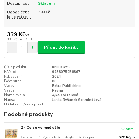
Dostupnost
Skladem
Doporučená
399 Kč
koncová cena
339 Kč
/
ks
339 Kč
bez DPH
Přidat do košíku
Číslo produktu:
KNIHKRYS
EAN kód:
9788075256867
Rok vydání:
2024
Počet stran:
88
Vydavatel:
Extra Publishing
Vazba:
Pevná
Namalovala:
Ajka Koštelová
Napsala:
Janka Ryšánek Schmiedtová
Hlídat cenu / dostupnost
Podobné produkty
2× Co se ve mně děje
Skladem
Co se ve mně děje aneb Krysí dvojka – Knížka pro
678 Kč
/
ks