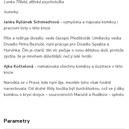
Lenka Tříletá, dětská psycholožka
Autorky:
Janka Ryšánek Schmiedtová -
vymyslela a napsala komiksy i
pracovní listy v této knize
Píše a režíruje divadlo, vede časopis Předškolák. Umělecky vedla
Divadlo Petra Bezruče, nyní pracuje pro Divadlo Spejbla a
Hurvínka. Čím je starší, tím víc pečuje o svou dětskou duši, protože
zjistila, že je mnohem důležitější, než jí lidé tvrdili.
Ajka Koštelová -
namalovala všechny komiksy a ilustrace v této
knize
Narodila se v Praze, kde nyní žije, mezitím toho však hodně
nacestovala. Od druhé třídy toužila být ilustrátorkou, což se jí díky
komiksu o krysí dvojce – sourozencích Maruně a Rudíkovi – splnilo.
Parametry