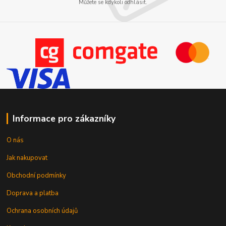
Můžete se kdykoli odhlásit.
Informace pro zákazníky
O nás
Jak nakupovat
Obchodní podmínky
Doprava a platba
Ochrana osobních údajů