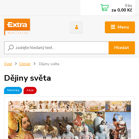
0
ks
za
0,00 Kč
Menu
Hledat
Úvod
Dětské
Dějiny světa
Dějiny světa
Novinka
Akce