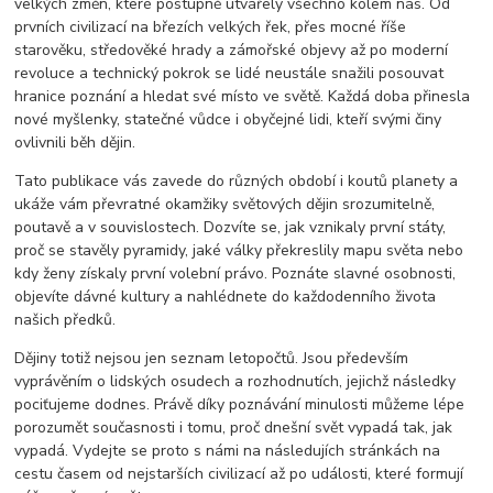
velkých změn, které postupně utvářely všechno kolem nás. Od
prvních civilizací na březích velkých řek, přes mocné říše
starověku, středověké hrady a zámořské objevy až po moderní
revoluce a technický pokrok se lidé neustále snažili posouvat
hranice poznání a hledat své místo ve světě. Každá doba přinesla
nové myšlenky, statečné vůdce i obyčejné lidi, kteří svými činy
ovlivnili běh dějin.
Tato publikace vás zavede do různých období i koutů planety a
ukáže vám převratné okamžiky světových dějin srozumitelně,
poutavě a v souvislostech. Dozvíte se, jak vznikaly první státy,
proč se stavěly pyramidy, jaké války překreslily mapu světa nebo
kdy ženy získaly první volební právo. Poznáte slavné osobnosti,
objevíte dávné kultury a nahlédnete do každodenního života
našich předků.
Dějiny totiž nejsou jen seznam letopočtů. Jsou především
vyprávěním o lidských osudech a rozhodnutích, jejichž následky
pociťujeme dodnes. Právě díky poznávání minulosti můžeme lépe
porozumět současnosti i tomu, proč dnešní svět vypadá tak, jak
vypadá. Vydejte se proto s námi na následujích stránkách na
cestu časem od nejstarších civilizací až po události, které formují