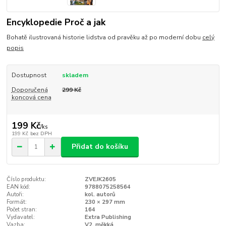
Encyklopedie Proč a jak
Bohatě ilustrovaná historie lidstva od pravěku až po moderní dobu
celý
popis
Dostupnost
skladem
Doporučená
299 Kč
koncová cena
199 Kč
/
ks
199 Kč
bez DPH
Přidat do košíku
Číslo produktu:
ZVEJK2605
EAN kód:
9788075258564
Autoři:
kol. autorů
Formát:
230 × 297 mm
Počet stran:
164
Vydavatel:
Extra Publishing
Vazba:
V2, měkká