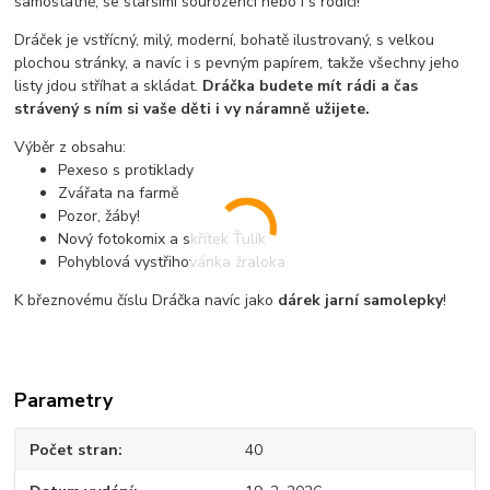
samostatně, se staršími sourozenci nebo i s rodiči!
Dráček je vstřícný, milý, moderní, bohatě ilustrovaný, s velkou
plochou stránky, a navíc i s pevným papírem, takže všechny jeho
listy jdou stříhat a skládat.
Dráčka budete mít rádi a čas
strávený s ním si vaše děti i vy náramně užijete.
Výběr z obsahu:
Pexeso s protiklady
Zvářata na farmě
Pozor, žáby!
Nový fotokomix a skřítek Ťulík
Pohyblová vystřihovánka žraloka
K březnovému číslu Dráčka navíc jako
dárek jarní samolepky
!
Parametry
Počet stran
40