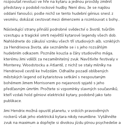
rozpoutat revoluci ve hře na kytaru a jednou provždy změnit
představy o podobě rockové hudby. Není divu, že se najdou
oddaní fanoušci, podle nichž se tento hudební génius snesl z
vesmíru, dokázal cestovat mezi dimenzemi a rozmlouvat s bohy...
Následující strany přináší podrobné svědectví o životě, tvůrčím
vzestupu a tragické smrti největší kytarové legendy všech dob.
Nahlédnete do zákulisí vzniku všech tří studiových alb, vzniklých
za Hendrixova života, ale seznámíte se i s jeho rozsáhlým
hudebním odkazem. Poznáte kouzla a čáry studiového mága,
kterému Jimi vděčil za nezaměnitelný zvuk. Navštívíte festivaly v
Monterey, Woodstocku a Atlantě, z nichž se staly milníky na
Hendrixově cestě ke hvězdám. Odhalíte pozadí oblíbených
městských legend od kytaristova setkání s nespoutaným
bohémem Jimem Morrisonem po nejasnosti spjaté s jeho
předčasným úmrtím. Pročtete si vzpomínky slavných současníků,
kteří vzdali hold géniovi elektrické kytary, podobně jako tato
publikace.
Jimi Hendrix možná opustil planetu, v srdcích pravověrných
rockerů však jeho elektrická kytara nikdy neumlkne. Vytáhněte
zvuk na maximum a dopřejte si divokou jízdu plnou psychedelie a