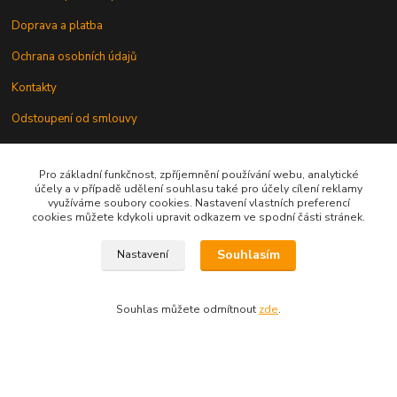
Doprava a platba
Ochrana osobních údajů
Kontakty
Odstoupení od smlouvy
Pro základní funkčnost, zpříjemnění používání webu, analytické
účely a v případě udělení souhlasu také pro účely cílení reklamy
využíváme soubory cookies. Nastavení vlastních preferencí
cookies můžete kdykoli upravit odkazem ve spodní části stránek.
Kontakt
Souhlasím
Nastavení
knihy@epublishing.cz predplatne@epublishing.cz
Souhlas můžete odmítnout
zde
.