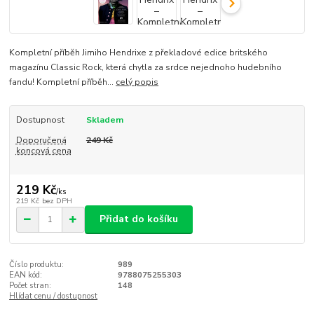
Kompletní příběh Jimiho Hendrixe z překladové edice britského
magazínu Classic Rock, která chytla za srdce nejednoho hudebního
fandu! Kompletní příběh...
celý popis
Dostupnost
Skladem
Doporučená
249 Kč
koncová cena
219 Kč
/
ks
219 Kč
bez DPH
Přidat do košíku
Číslo produktu:
989
EAN kód:
9788075255303
Počet stran:
148
Hlídat cenu / dostupnost