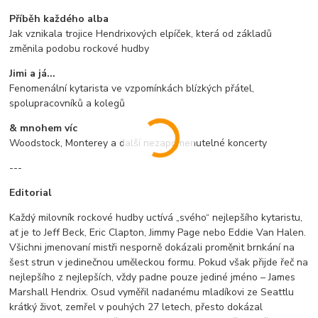
Příběh každého alba
Jak vznikala trojice Hendrixových elpíček, která od základů
změnila podobu rockové hudby
Jimi a já...
Fenomenální kytarista ve vzpomínkách blízkých přátel,
spolupracovníků a kolegů
& mnohem víc
Woodstock, Monterey a další nezapomenutelné koncerty
---
Editorial
Každý milovník rockové hudby uctívá „svého“ nejlepšího kytaristu,
ať je to Jeff Beck, Eric Clapton, Jimmy Page nebo Eddie Van Halen.
Všichni jmenovaní mistři nesporně dokázali proměnit brnkání na
šest strun v jedinečnou uměleckou formu. Pokud však přijde řeč na
nejlepšího z nejlepších, vždy padne pouze jediné jméno – James
Marshall Hendrix. Osud vyměřil nadanému mladíkovi ze Seattlu
krátký život, zemřel v pouhých 27 letech, přesto dokázal