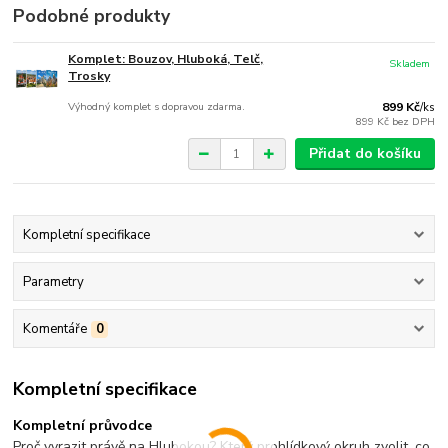
Podobné produkty
Komplet: Bouzov, Hluboká, Telč,
Skladem
Trosky
Výhodný komplet s dopravou zdarma.
899 Kč
/
ks
899 Kč
bez DPH
Přidat do košíku
Kompletní specifikace
Parametry
Komentáře
0
Kompletní specifikace
Kompletní průvodce
Proč vyrazit právě na Hlubokou? Který prohlídkový okruh zvolit, co