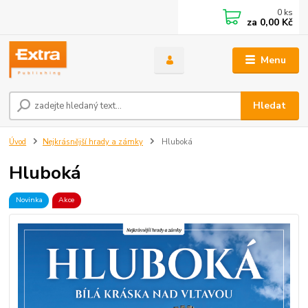
0
ks
za
0,00 Kč
Menu
Hledat
Úvod
Nejkrásnější hrady a zámky
Hluboká
Hluboká
Novinka
Akce