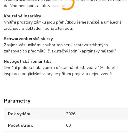
dalšího neminout a jak zabavit děti?
Kouzelné interiéry
Vnitřní prostory zámku jsou přehlídkou řemeslnické a umělecké
zručnosti a dokladem bohatství rodu.
Schwarzenberské sbírky
Zaujme vás unikátní soubor tapiserií, sestava stříbrných
zařizovacích předmětů, či skutečný lodní kapitánský můstek?
Novogotická romantika
Dnešní podobu dala zámku důkladná přestavba v 19. století –
inspirace anglickými vzory se přitom projevila nejen zvenčí.
Parametry
Rok vydání
2026
Počet stran
60