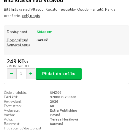
Bílá kráska nad Vltavou
Bílá kráska nad Vltavou. Kouzlo neogotiky. Osudy majitelů. Park a
oranžerie.
celý popis
Dostupnost
Skladem
Doporučená
349 Kč
koncová cena
249 Kč
/
ks
249 Kč
bez DPH
Přidat do košíku
Číslo produktu:
NHZ06
EAN kód:
9788075258601
Rok vydání:
2026
Počet stran:
60
Vydavatel:
Extra Publishing
Vazba:
Pevná
Autor:
Tereza Horáková
Barevnost:
barevná
Hlídat cenu / dostupnost