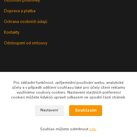
Obchodní podmínky
Doprava a platba
Ochrana osobních údajů
Kontakty
Odstoupení od smlouvy
Pro základní funkčnost, zpříjemnění používání webu, analytické
Kontakt
účely a v případě udělení souhlasu také pro účely cílení reklamy
využíváme soubory cookies. Nastavení vlastních preferencí
cookies můžete kdykoli upravit odkazem ve spodní části stránek.
knihy@epublishing.cz predplatne@epublishing.cz
Souhlasím
Nastavení
Souhlas můžete odmítnout
zde
.