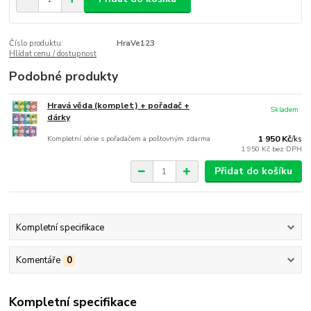
Číslo produktu:
HraVe123
Hlídat cenu / dostupnost
Podobné produkty
Hravá věda (komplet) + pořadač +
Skladem
dárky
Kompletní série s pořadačem a poštovným zdarma
1 950 Kč
/
ks
1 950 Kč
bez DPH
Přidat do košíku
Kompletní specifikace
Komentáře
0
Kompletní specifikace