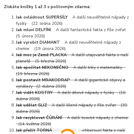
Získáte knížky 1 až 3 s poštovným zdarma:
Jak ovládnout SUPERSÍLY
A další neuvěřitelné nápady z
fyziky (22. ledna 2026)
Jak mluví DELFÍNI
A další fantastická fakta z říše zvířat
(5. února 2026)
Jak vyrobit DIAMANT
A další neuvěřitelné nápady z
chemie (19. února 2026)
Jak moc je Země PLACKA
A další utajovaná fakta o naší
planetě (5. března 2026)
Jak spočítat NEKONEČNO
A další triky z matematiky
(19. března 2026)
Jak postavit MRAKODRAP
A další gigantické objevy a
vynálezy (2. dubna 2026)
Jak vidět KOSTRY
A další děsivé nápady z fyziky (16.
dubna 2026)
Jak udělat SLIZ
A další šílené nápady z říše zvířat (30.
dubna 2026)
Jak recyklovat ČŮRÁNÍ
A další toxické nápady z chemie
(14. května 2026)
Jak přežít TORNÁDO
A další dechberoucí fakta o naší