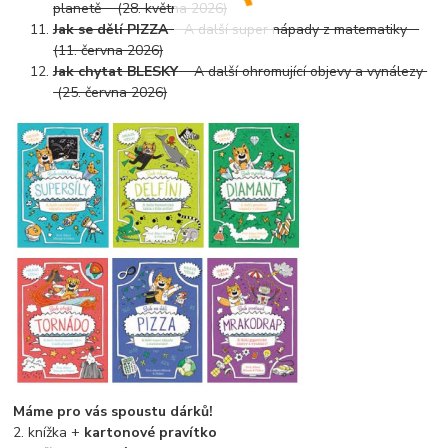
planetě (28. května 2026)
Jak se dělí PIZZA
A další super nápady z matematiky
(11. června 2026)
Jak chytat BLESKY
A další ohromující objevy a vynálezy
(25. června 2026)
Máme pro vás spoustu dárků!
2. knížka +
kartonové pravítko