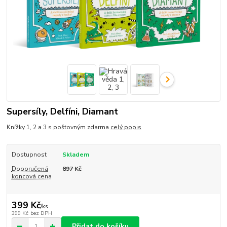
Supersíly, Delfíni, Diamant
Knížky 1, 2 a 3 s poštovným zdarma
celý popis
Dostupnost
Skladem
Doporučená
897 Kč
koncová cena
399 Kč
/
ks
399 Kč
bez DPH
Přidat do košíku