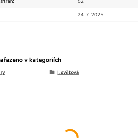
 stran
52
24. 7. 2025
zařazeno v kategoriích
ary
I. světová