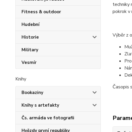
techniky 
pokrok v 
Fitness & outdoor
Hudební
Výběr z 
Historie
Muž
Military
Zla
Pro
Vesmír
Nám
Dek
Knihy
Časopis 
Bookaziny
Knihy s artefakty
Param
Čs. armáda ve fotografii
Hvězdy první republiky