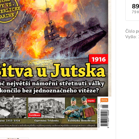
89
79 
Číslo p
Vyšlo: