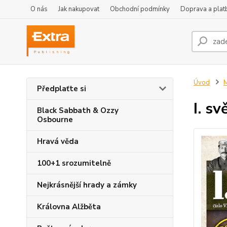
O nás
Jak nakupovat
Obchodní podmínky
Doprava a plat
Úvod
M
Předplaťte si
I. s
Black Sabbath & Ozzy
Osbourne
Hravá věda
100+1 srozumitelně
Nejkrásnější hrady a zámky
Královna Alžběta