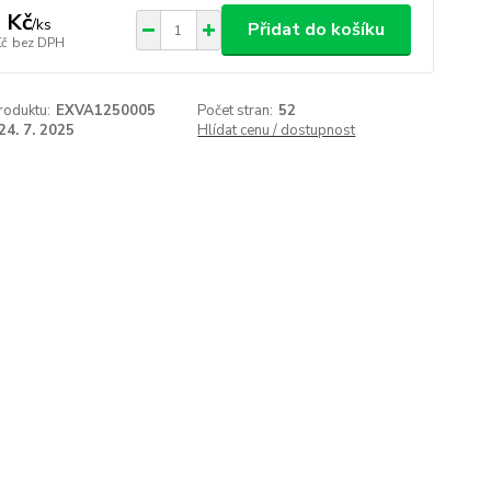
 Kč
/
ks
Přidat do košíku
Kč
bez DPH
roduktu:
EXVA1250005
Počet stran:
52
24. 7. 2025
Hlídat cenu / dostupnost