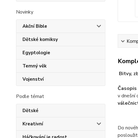
Novinky
Akční Bible
Dětské komiksy
Kompl
Egyptologie
Komple
Temný věk
Bitvy, z
Vojenství
Časopis 
v dnešní
Podle témat
válečnic
Dětské
Kreativní
Do nového
posloužit
Háčkování je radost