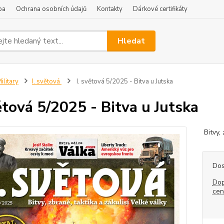
ba
Ochrana osobních údajů
Kontakty
Dárkové certifikáty
Hledat
ilitary
I. světová
I. světová 5/2025 - Bitva u Jutska
větová 5/2025 - Bitva u Jutska
Bitvy, 
Dos
Dop
ce