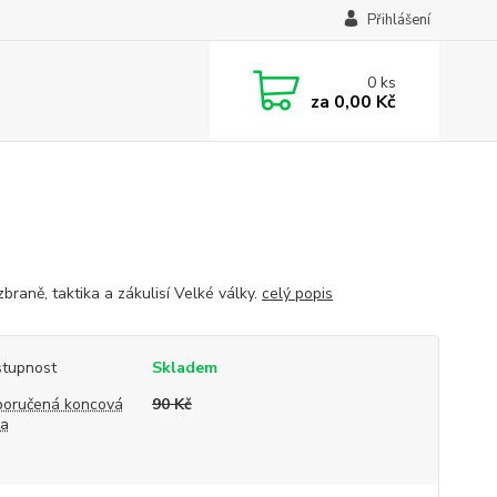
Přihlášení
0
ks
za
0,00 Kč
zbraně, taktika a zákulisí Velké války.
celý popis
tupnost
Skladem
oručená koncová
90 Kč
na