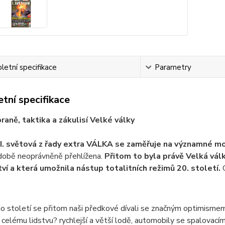
etní specifikace
Parametry
tní specifikace
braně, taktika a zákulisí Velké války
I. světová z řady extra VÁLKA se zaměřuje na významné mo
 době neoprávněně přehlížena.
Přitom to byla právě Velká válk
tví a která umožnila nástup totalitních režimů 20. století.
O
 století se přitom naši předkové dívali se značným optimismem
 celému lidstvu? rychlejší a větší lodě, automobily se spalovacími