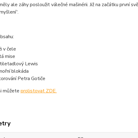
měly ale záhy posloužit válečné mašinérii. Již na začátku první 
myšlení“.
obsahu:
i v čele
tá mise
tiletadlový Lewis
ořní blokáda
orování Petra Gotiče
si můžete
prolistovat ZDE.
etry