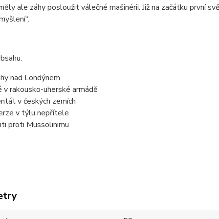
měly ale záhy posloužit válečné mašinérii. Již na začátku první 
myšlení“.
obsahu:
hy nad Londýnem
é v rakousko-uherské armádě
ntát v českých zemích
erze v týlu nepřítele
iti proti Mussolinimu
etry