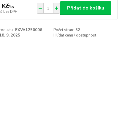
 Kč
/
ks
Přidat do košíku
Kč
bez DPH
roduktu:
EXVA1250006
Počet stran:
52
18. 9. 2025
Hlídat cenu / dostupnost