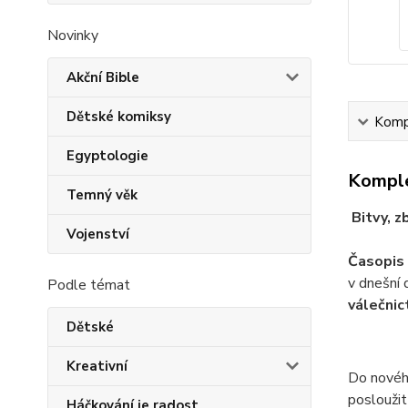
Novinky
Akční Bible
Dětské komiksy
Kompl
Egyptologie
Komple
Temný věk
Bitvy, z
Vojenství
Časopis 
v dnešní
Podle témat
válečnic
Dětské
Kreativní
Do nového
posloužit
Háčkování je radost