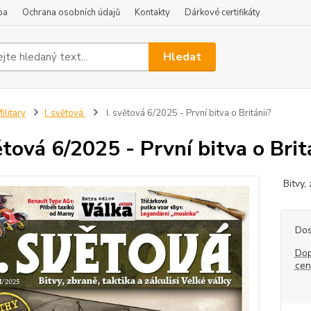
ba
Ochrana osobních údajů
Kontakty
Dárkové certifikáty
Hledat
ilitary
I. světová
I. světová 6/2025 - První bitva o Británii?
větová 6/2025 - První bitva o Brit
Bitvy, 
Dos
Dop
ce