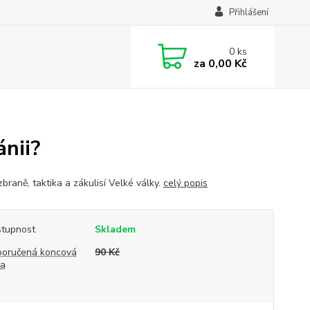
Přihlášení
0
ks
za
0,00 Kč
ánii?
zbraně, taktika a zákulisí Velké války.
celý popis
tupnost
Skladem
oručená koncová
90 Kč
na