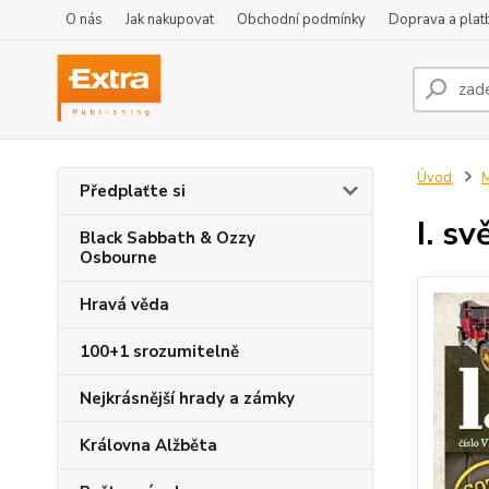
O nás
Jak nakupovat
Obchodní podmínky
Doprava a plat
Úvod
M
Předplaťte si
I. s
Black Sabbath & Ozzy
Osbourne
Hravá věda
100+1 srozumitelně
Nejkrásnější hrady a zámky
Královna Alžběta