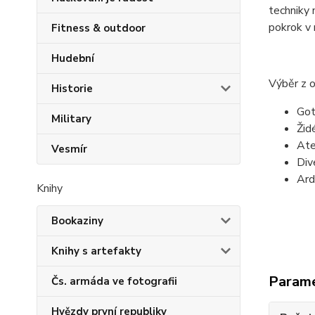
techniky 
pokrok v 
Fitness & outdoor
Hudební
Výběr z 
Historie
Got
Military
Žid
Ate
Vesmír
Div
Ard
Knihy
Bookaziny
Knihy s artefakty
Param
Čs. armáda ve fotografii
Hvězdy první republiky