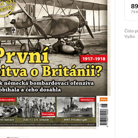
89
79 
Číslo p
Vyšlo: