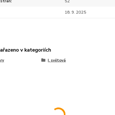
 stran
52
18. 9. 2025
zařazeno v kategoriích
ary
I. světová