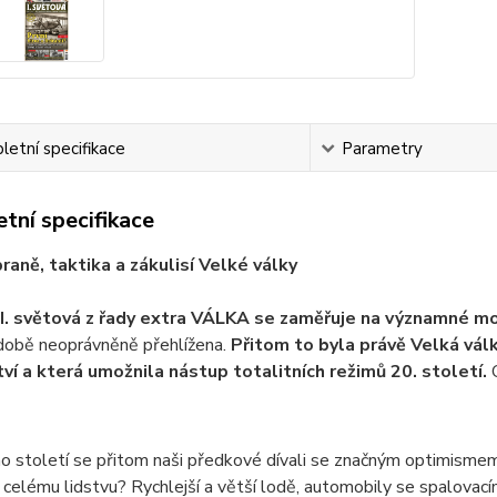
etní specifikace
Parametry
tní specifikace
braně, taktika a zákulisí Velké války
I. světová z řady extra VÁLKA se zaměřuje na významné mo
 době neoprávněně přehlížena.
Přitom to byla právě Velká válk
tví a která umožnila nástup totalitních režimů 20. století.
O
 století se přitom naši předkové dívali se značným optimismem
 celému lidstvu? Rychlejší a větší lodě, automobily se spalovacím