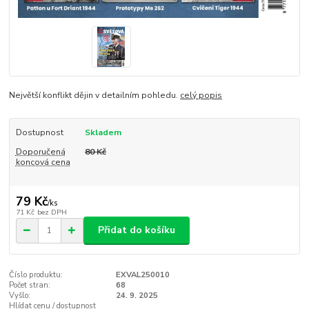
Největší konflikt dějin v detailním pohledu.
celý popis
Dostupnost
Skladem
Doporučená
80 Kč
koncová cena
79 Kč
/
ks
71 Kč
bez DPH
Přidat do košíku
Číslo produktu:
EXVAL250010
Počet stran:
68
Vyšlo:
24. 9. 2025
Hlídat cenu / dostupnost