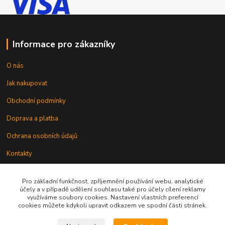
Informace pro zákazníky
O nás
Jak nakupovat
Obchodní podmínky
Doprava a platba
Ochrana osobních údajů
Kontakty
Odstoupení od smlouvy
Pro základní funkčnost, zpříjemnění používání webu, analytické
účely a v případě udělení souhlasu také pro účely cílení reklamy
využíváme soubory cookies. Nastavení vlastních preferencí
cookies můžete kdykoli upravit odkazem ve spodní části stránek.