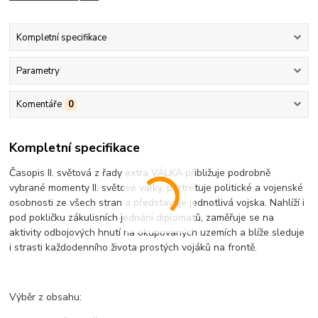
Kompletní specifikace
Parametry
Komentáře
0
Kompletní specifikace
Časopis II. světová z řady extra VÁLKA přibližuje podrobně
vybrané momenty II. světové války, portrétuje politické a vojenské
osobnosti ze všech stran a představuje jednotlivá vojska. Nahlíží i
pod pokličku zákulisních jednání diplomatů, zaměřuje se na
aktivity odbojových hnutí na okupovaných uzemích a blíže sleduje
i strasti každodenního života prostých vojáků na frontě.
Výběr z obsahu: