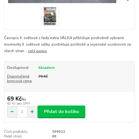
Časopis II. světová z řady extra VÁLKA přibližuje podrobně vybrané
momenty II. světové války, portrétuje politické a vojenské osobnosti ze
všech stran...
celý popis
Dostupnost
Skladem
Doporučená
70 Kč
koncová cena
69 Kč
/
ks
62 Kč
bez DPH
Přidat do košíku
Číslo produktu:
399622
Počet stran:
68