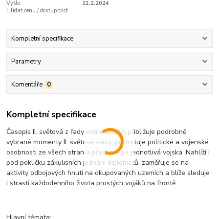
Vyšlo:
21.2.2024
Hlídat cenu / dostupnost
Kompletní specifikace
Parametry
Komentáře
0
Kompletní specifikace
Časopis II. světová z řady extra VÁLKA přibližuje podrobně
vybrané momenty II. světové války, portrétuje politické a vojenské
osobnosti ze všech stran a představuje jednotlivá vojska. Nahlíží i
pod pokličku zákulisních jednání diplomatů, zaměřuje se na
aktivity odbojových hnutí na okupovaných uzemích a blíže sleduje
i strasti každodenního života prostých vojáků na frontě.
Hlavní témata: