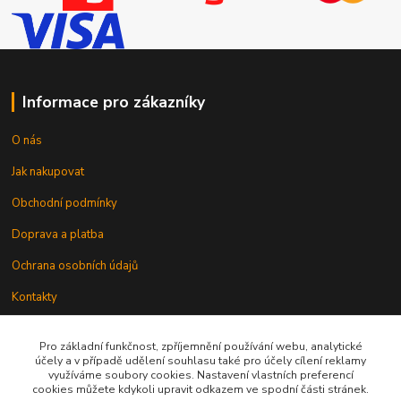
Informace pro zákazníky
O nás
Jak nakupovat
Obchodní podmínky
Doprava a platba
Ochrana osobních údajů
Kontakty
Odstoupení od smlouvy
Pro základní funkčnost, zpříjemnění používání webu, analytické
účely a v případě udělení souhlasu také pro účely cílení reklamy
využíváme soubory cookies. Nastavení vlastních preferencí
cookies můžete kdykoli upravit odkazem ve spodní části stránek.