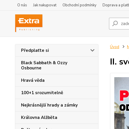
O nás
Jak nakupovat
Obchodní podmínky
Doprava a plat
Úvod
M
Předplaťte si
II. 
Black Sabbath & Ozzy
Osbourne
Hravá věda
100+1 srozumitelně
Nejkrásnější hrady a zámky
Královna Alžběta