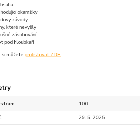
obsahu:
hodující okamžiky
dovy závody
ny, které nevyšly
ušné zásobování
ot pod hloubkaři
e si můžete
prolistovat ZDE.
etry
 stran
100
í
29. 5. 2025