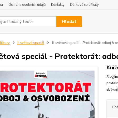
ba
Ochrana osobních údajů
Kontakty
Dárkové certifikáty
Hledat
ilitary
II. světová speciál
II. světová speciál - Protektorát: odboj & o
světová speciál - Protektorát: odb
Knižn
S výjim
protek
zbývají
Dos