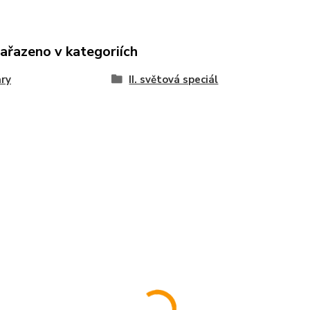
zařazeno v kategoriích
ary
II. světová speciál