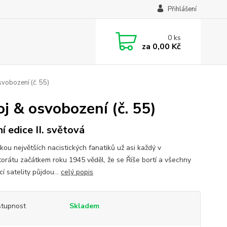
Přihlášení
0
ks
za
0,00 Kč
svobození (č. 55)
oj & osvobození (č. 55)
í edice II. světová
kou největších nacistických fanatiků už asi každý v
torátu začátkem roku 1945 věděl, že se Říše bortí a všechny
cí satelity půjdou...
celý popis
tupnost
Skladem