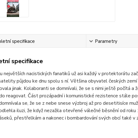
etní specifikace
Parametry
tní specifikace
u největších nacistických fanatiků už asi každý v protektorátu z
 satelity půjdou ke dnu spolu s ní. Většina obyvatel českých ze
vala jinak. Kolaboranti se domnívali, že se s nimi ještě počítá a
o reagovat. Část prozápadní i komunistické rezistence stále po
domnívala se, že se z nebe snese výzbroj až pro desetitisíce mužů
dlehla iluzi, že když nezažila otevřené válečné běsnění od ro
áseků, přestřelkám a nakonec i bombardování svých obcí také v z