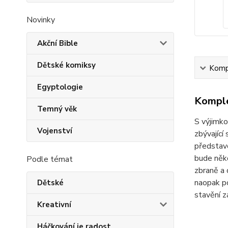
Novinky
Akční Bible
Dětské komiksy
Kompl
Egyptologie
Komple
Temný věk
S výjimko
Vojenství
zbývající
představo
bude někd
Podle témat
zbraně a 
naopak po
Dětské
stavění z
Kreativní
Háčkování je radost