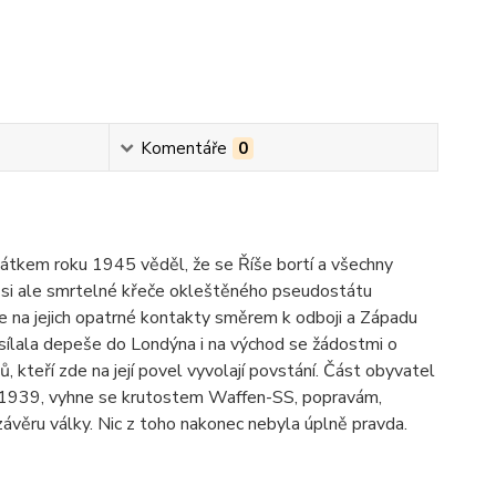
Komentáře
0
ačátkem roku 1945 věděl, že se Říše bortí a všechny
mí si ale smrtelné křeče okleštěného pseudostátu
 že na jejich opatrné kontakty směrem k odboji a Západu
sílala depeše do Londýna i na východ se žádostmi o
, kteří zde na její povel vyvolají povstání. Část obyvatel
ku 1939, vyhne se krutostem Waffen-SS, popravám,
ávěru války. Nic z toho nakonec nebyla úplně pravda.