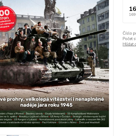
16
169
Číslo p
Počet s
Hlídat 