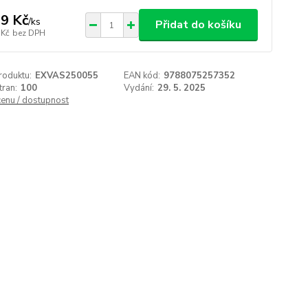
9 Kč
/
ks
Přidat do košíku
 Kč
bez DPH
roduktu:
EXVAS250055
EAN kód:
9788075257352
tran:
100
Vydání:
29. 5. 2025
cenu / dostupnost