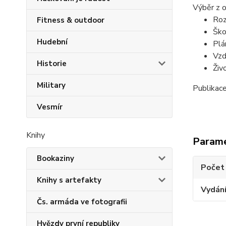
Výběr z 
Roz
Fitness & outdoor
Ško
Hudební
Plá
Vzd
Historie
Živ
Military
Publikac
Vesmír
Knihy
Param
Bookaziny
Počet
Knihy s artefakty
Vydán
Čs. armáda ve fotografii
Hvězdy první republiky