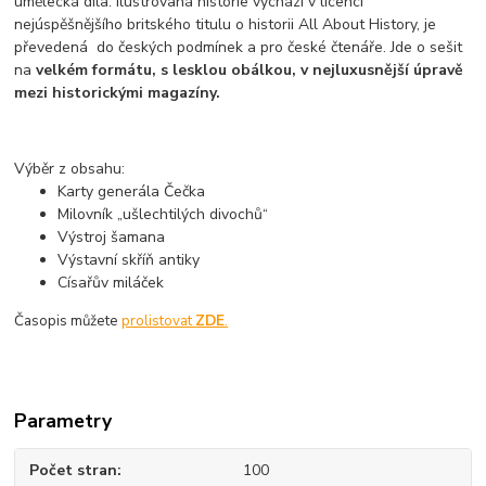
umělecká díla. Ilustrovaná historie vychází v licenci
nejúspěšnějšího britského titulu o historii All About History, je
převedená do českých podmínek a pro české čtenáře. Jde o sešit
na
velkém formátu, s lesklou obálkou, v nejluxusnější úpravě
mezi historickými magazíny.
Výběr z obsahu:
Karty generála Čečka
Milovník „ušlechtilých divochů“
Výstroj šamana
Výstavní skříň antiky
Císařův miláček
Časopis můžete
prolistovat
ZDE
.
Parametry
Počet stran
100