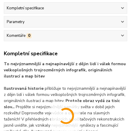
Kompletní specifikace
Parametry
Komentáře
0
Kompletní specifikace
To nejvýznamnější a nejnapínavější z dějin lidí i válek formou
velkoplošných trojrozměrných infografik, originálních
ilustrací a map bitev
Ilustrovaná historie
přibližuje to nejvýznamnější a nejnapínavější
z dějin lidí i válek formou velkoplošných trojrozměrných infografik,
originálních ilustrací a map bitev.
Protože obraz vydá za tisíc
slov…
Projděte si nejvýznačnější památky světa v době jejich
rozkvětu! Doprovoďte vojevůdce a objevitele na slavných
taženích! V přehledných obrázcích a počítačových rekonstrukcích
jasně uvidíte, jak vznikaly nejvýznačnější vynálezy a fascinující