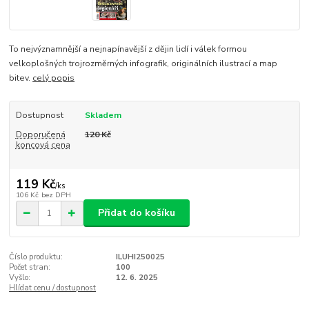
To nejvýznamnější a nejnapínavější z dějin lidí i válek formou
velkoplošných trojrozměrných infografik, originálních ilustrací a map
bitev.
celý popis
Dostupnost
Skladem
Doporučená
120 Kč
koncová cena
119 Kč
/
ks
106 Kč
bez DPH
Přidat do košíku
Číslo produktu:
ILUHI250025
Počet stran:
100
Vyšlo:
12. 6. 2025
Hlídat cenu / dostupnost