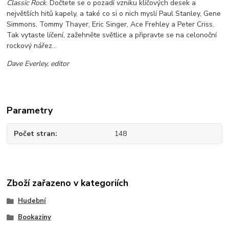
Classic Rock
. Dočtete se o pozadí vzniku klíčových desek a
největších hitů kapely, a také co si o nich myslí Paul Stanley, Gene
Simmons, Tommy Thayer, Eric Singer, Ace Frehley a Peter Criss.
Tak vytaste líčení, zažehněte světlice a připravte se na celonoční
rockový nářez…
Dave Everley, editor
Parametry
Počet stran
148
Zboží zařazeno v kategoriích
Hudební
Bookaziny