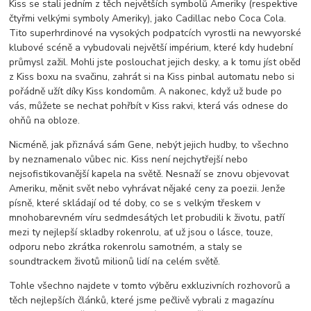
Kiss se stali jedním z těch největších symbolů Ameriky (respektive
čtyřmi velkými symboly Ameriky), jako Cadillac nebo Coca Cola.
Tito superhrdinové na vysokých podpatcích vyrostli na newyorské
klubové scéně a vybudovali největší impérium, které kdy hudební
průmysl zažil. Mohli jste poslouchat jejich desky, a k tomu jíst oběd
z Kiss boxu na svačinu, zahrát si na Kiss pinbal automatu nebo si
pořádně užít díky Kiss kondomům. A nakonec, když už bude po
vás, můžete se nechat pohřbít v Kiss rakvi, která vás odnese do
ohňů na obloze.
Nicméně, jak přiznává sám Gene, nebýt jejich hudby, to všechno
by neznamenalo vůbec nic. Kiss není nejchytřejší nebo
nejsofistikovanější kapela na světě. Nesnaží se znovu objevovat
Ameriku, měnit svět nebo vyhrávat nějaké ceny za poezii. Jenže
písně, které skládají od té doby, co se s velkým třeskem v
mnohobarevném víru sedmdesátých let probudili k životu, patří
mezi ty nejlepší skladby rokenrolu, ať už jsou o lásce, touze,
odporu nebo zkrátka rokenrolu samotném, a staly se
soundtrackem životů milionů lidí na celém světě.
Tohle všechno najdete v tomto výběru exkluzivních rozhovorů a
těch nejlepších článků, které jsme pečlivě vybrali z magazínu