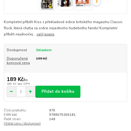
Kompletní příběh Kiss z překladové edice britského magazínu Classic
Rock, která chytla za srdce nejednoho hudebního fandu! Kompletní
příběh nejdivočej...
celý popis
Dostupnost
Skladem
Doporučená
199 Kč
koncová cena
189 Kč
/
ks
189 Kč
bez DPH
Přidat do košíku
Číslo produktu:
975
EAN kód:
9788075255181
Počet stran:
148
Hlídat cenu / dostupnost