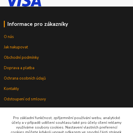
Informace pro zákazníky
O nás
Jak nakupovat
Obchodní podmínky
Doprava a platba
Ochrana osobních údajů
Kontakty
Odstoupení od smlouvy
Pro základní funkčnost, zpříjemnění používání webu, analytické
účely a v případě udělení souhlasu také pro účely cílení reklamy
využíváme soubory cookies. Nastavení vlastních preferencí
cookies můžete kdykoli upravit odkazem ve spodní části stránek.