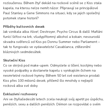
rozloučenou. Během čtyř dekád na rockové scéně se z Kiss stala
kapela, na kterou nelze nemít názor. Připravují se principálové
Paul Stanley a Gene Simmons na situaci, kdy se jejich společný
potomek stane historií?
Příběhy kultovních desek
Jak vznikala alba Alive!, Destroyer, Psycho Circus & další. Mafiáni
funící šéfovi na krk, všudypřítomný alkohol a kokain, nesourodá
skvadra svěřenců od Kiss po Donnu Summer nebo Parliament –
tak to fungovalo ve vydavatelství Casablanca, ztělesnění
bláznivých sedmdesátek.
Skuteční Kiss
Co se skrývá pod make-upem. Odmyslete si líčení, kostýmy nebo
vysoké podpatky a dostanete kapelu s vynikajícím čichem na
nesmrtelné rockové hymny. Během 50 let své existence prodali
Kiss přes 100 milionů desek, přičemž šlo mnohdy o nejlepší
rocková alba své doby.
Exkluzivní rozhovory
Ani ve čtyřiašedesáti letech zcela neukojil svůj apetit po úspěchu,
penězích, sexu a dalších penězích. Démon se rozpovídal o svém