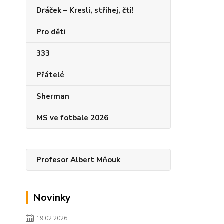
Dráček – Kresli, stříhej, čti!
Pro děti
333
Přátelé
Sherman
MS ve fotbale 2026
Profesor Albert Mňouk
Novinky
19.02.2026