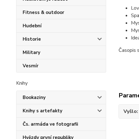
Lov
Fitness & outdoor
Spa
Mys
Hudební
Mys
Ide
Historie
Časopis 
Military
Vesmír
Knihy
Param
Bookaziny
Knihy s artefakty
Vyšlo
Čs. armáda ve fotografii
Hvězdy první republiky