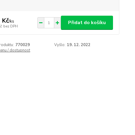
 Kč
/
ks
Přidat do košíku
Kč
bez DPH
roduktu:
770029
Vyšlo:
19. 12. 2022
cenu / dostupnost