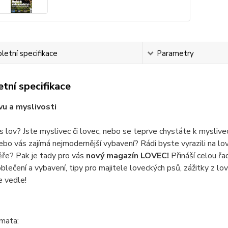
etní specifikace
Parametry
tní specifikace
vu a myslivosti
s lov? Jste myslivec či lovec, nebo se teprve chystáte k mysl
nebo vás zajímá nejmodernější vybavení? Rádi byste vyrazili na lo
ěře? Pak je tady pro vás
nový magazín LOVEC!
Přináší celou řad
blečení a vybavení, tipy pro majitele loveckých psů, zážitky z l
e vedle!
émata: