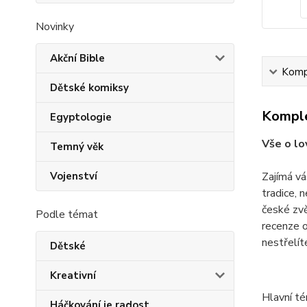
Novinky
Akční Bible
Kompl
Dětské komiksy
Komple
Egyptologie
Vše o lo
Temný věk
Vojenství
Zajímá vá
tradice, 
české zv
Podle témat
recenze o
nestřelít
Dětské
Kreativní
Hlavní t
Háčkování je radost