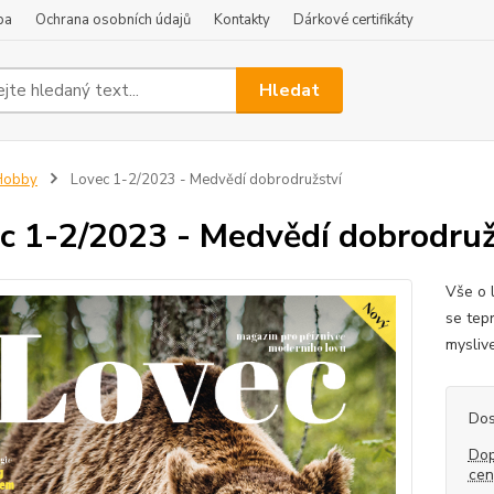
ba
Ochrana osobních údajů
Kontakty
Dárkové certifikáty
Hledat
Hobby
Lovec 1-2/2023 - Medvědí dobrodružství
c 1-2/2023 - Medvědí dobrodruž
Vše o 
se tep
myslive
Dos
Dop
ce