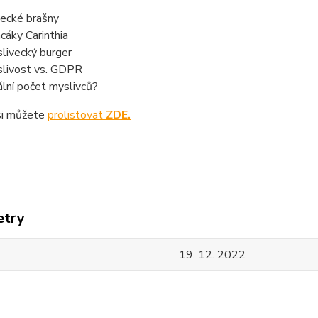
ecké brašny
cáky Carinthia
livecký burger
livost vs. GDPR
ální počet myslivců?
si můžete
prolistovat
ZDE.
etry
19. 12. 2022