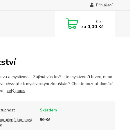
Přihlášení
0
ks
za
0,00 Kč
ství
lovu a myslivosti Zajímá vás lov? Jste myslivec či lovec, nebo
rve chystáte k mysliveckým zkouškám? Chcete poznat domácí
c...
celý popis
tupnost
Skladem
oručená koncová
90 Kč
na