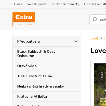
O nás
Jak nakupovat
Obchodní podmínky
Doprava a plat
Úvod
Předplaťte si
Love
Black Sabbath & Ozzy
Osbourne
Hravá věda
100+1 srozumitelně
Nejkrásnější hrady a zámky
Královna Alžběta