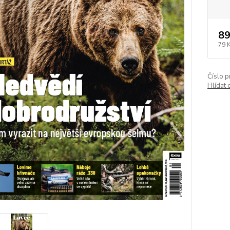
89
79 
Číslo p
Hlídat 