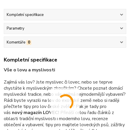
Kompletní specifikace
Parametry
Komentáře
0
Kompletní specifikace
Vše o lovu a myslivosti
Zajímá vás lov? Jste myslivec či lovec, nebo se teprve
chystáte k mysliveckým zkouškám? Chcete poznat domácí
myslivecké tradice, nebo vás zajímá nejmodernější vybavení?
Rádi byste vyrazili na lov do exotické země nebo si raději
přečtete tipy pro lov české zvěře? Pak je tady pro
vás
nový magazín LOVEC!
Přináší celou řadu článků z
oblasti tradiční myslivosti i moderního lovu, recenze
oblečení a vybavení, tipy pro majitele loveckých psů, zážitky