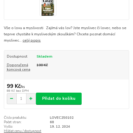
Vše o lovu a myslivosti Zajímá vás lov? Jste myslivec či lovec, nebo se
teprve chystáte k mysliveckým zkouškám? Chcete poznat domácí
myslivec...
celý popis
Dostupnost
Skladem
Doporučená
100 Kč
koncová cena
99 Kč
/
ks
88 Kč
bez DPH
Přidat do košíku
Číslo produktu:
LOVEC250102
Počet stran:
68
Vyšlo:
19. 12. 2024
Hlídat cenu / dostupnost