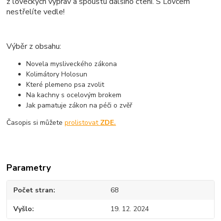
z loveckých výprav a spoustu dalšího čtení. S Lovcem
nestřelíte vedle!
Výběr z obsahu:
Novela mysliveckého zákona
Kolimátory Holosun
Které plemeno psa zvolit
Na kachny s ocelovým brokem
Jak pamatuje zákon na péči o zvěř
Časopis si můžete
prolistovat
ZDE.
Parametry
Počet stran
68
Vyšlo
19. 12. 2024