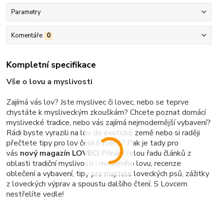
Parametry
Komentáře
0
Kompletní specifikace
Vše o lovu a myslivosti
Zajímá vás lov? Jste myslivec či lovec, nebo se teprve
chystáte k mysliveckým zkouškám? Chcete poznat domácí
myslivecké tradice, nebo vás zajímá nejmodernější vybavení?
Rádi byste vyrazili na lov do exotické země nebo si raději
přečtete tipy pro lov české zvěře? Pak je tady pro
vás
nový magazín LOVEC!
Přináší celou řadu článků z
oblasti tradiční myslivosti i moderního lovu, recenze
oblečení a vybavení, tipy pro majitele loveckých psů, zážitky
z loveckých výprav a spoustu dalšího čtení. S Lovcem
nestřelíte vedle!