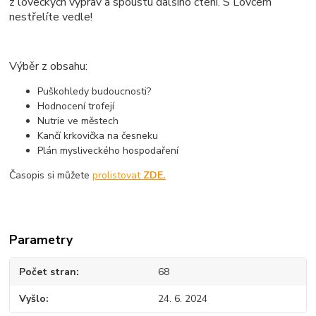
z loveckých výprav a spoustu dalšího čtení. S Lovcem
nestřelíte vedle!
Výběr z obsahu:
Puškohledy budoucnosti?
Hodnocení trofejí
Nutrie ve městech
Kančí krkovička na česneku
Plán mysliveckého hospodaření
Časopis si můžete
prolistovat
ZDE.
Parametry
Počet stran
68
Vyšlo
24. 6. 2024