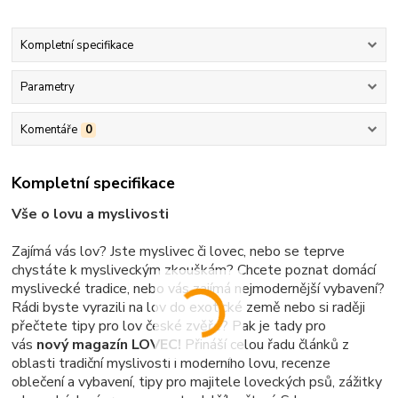
Kompletní specifikace
Parametry
Komentáře
0
Kompletní specifikace
Vše o lovu a myslivosti
Zajímá vás lov? Jste myslivec či lovec, nebo se teprve
chystáte k mysliveckým zkouškám? Chcete poznat domácí
myslivecké tradice, nebo vás zajímá nejmodernější vybavení?
Rádi byste vyrazili na lov do exotické země nebo si raději
přečtete tipy pro lov české zvěře? Pak je tady pro
vás
nový magazín LOVEC!
Přináší celou řadu článků z
oblasti tradiční myslivosti i moderního lovu, recenze
oblečení a vybavení, tipy pro majitele loveckých psů, zážitky