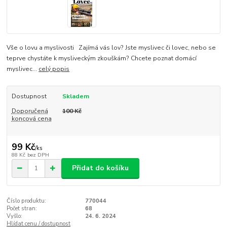
Vše o lovu a myslivosti Zajímá vás lov? Jste myslivec či lovec, nebo se
teprve chystáte k mysliveckým zkouškám? Chcete poznat domácí
myslivec...
celý popis
Dostupnost
Skladem
Doporučená
100 Kč
koncová cena
99 Kč
/
ks
88 Kč
bez DPH
Přidat do košíku
Číslo produktu:
770044
Počet stran:
68
Vyšlo:
24. 6. 2024
Hlídat cenu / dostupnost