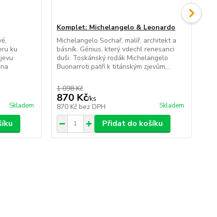
Komplet: Michelangelo & Leonardo
Ko
da 
vé,
Michelangelo Sochař, malíř, architekt a
eru ku
básník. Génius, který vdechl renesanci
Dvě
bjevu
duši. Toskánský rodák Michelangelo
And
 na
Buonarroti patří k titánským zjevům,...
Tut
Nov
1 098 Kč
1 1
870 Kč
1 
/
ks
Skladem
Skladem
870 Kč
bez DPH
1 
šíku
Přidat do košíku