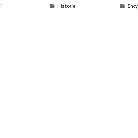
í
Historie
Ency