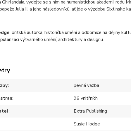
Ghirlandaia, vydejte se s ním na humanistickou akademii rodu Me
papeže Julia II. a jeho následovníků, ať jde o výzdobu Sixtinské 
odge
, britská autorka, historička umění a odbornice na dějiny k
pularizaci výtvarného umění, architektury a designu.
etry
azby
pevná vazba
 stran
96 vnitřních
atel
Extra Publishing
Susie Hodge