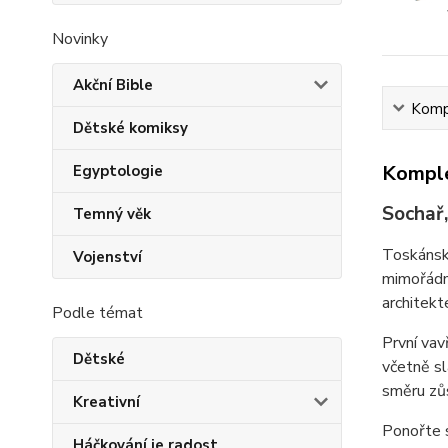
Novinky
Akční Bible
Kompl
Dětské komiksy
Komple
Egyptologie
Sochař,
Temný věk
Toskánský
Vojenství
mimořádn
architek
Podle témat
První vav
Dětské
včetně sl
směru zů
Kreativní
Ponořte s
Háčkování je radost