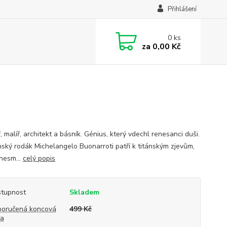
Přihlášení
0
ks
za
0,00 Kč
 malíř, architekt a básník. Génius, který vdechl renesanci duši.
ský rodák Michelangelo Buonarroti patří k titánským zjevům,
 nesm...
celý popis
tupnost
Skladem
oručená koncová
499 Kč
na