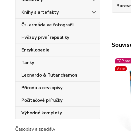
Barev
Knihy s artefakty
Čs. armáda ve fotografii
Hvězdy první republiky
Souvise
Encyklopedie
TOP pro
Tanky
Akce
Leonardo & Tutanchamon
Příroda a cestopisy
Počítačové příručky
Výhodné komplety
Časopisy a speciály