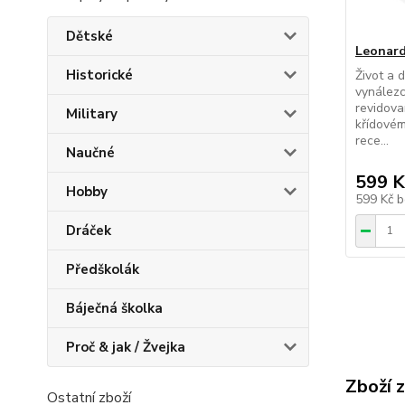
Dětské
Leonard
Historické
Život a 
vynález
revidova
Military
křídovém
rece...
Naučné
599 K
Hobby
599 Kč
b
Dráček
Předškolák
Báječná školka
Proč & jak / Žvejka
Zboží 
Ostatní zboží