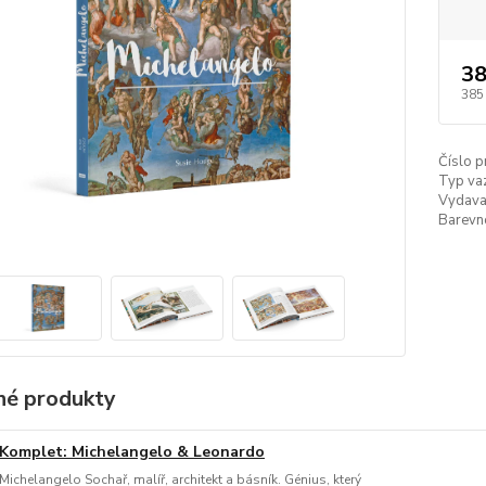
38
385
Číslo p
Typ va
Vydava
Barevn
é produkty
Komplet: Michelangelo & Leonardo
Michelangelo Sochař, malíř, architekt a básník. Génius, který