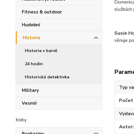
Domenica 
službách 
Fitness & outdoor
Hudební
Susie H
Historie
věnuje po
Historie v barvě
24 hodin
Param
Historická detektivka
Typ v
Military
Počet
Vesmír
Vydav
Knihy
Autor
Bookaziny