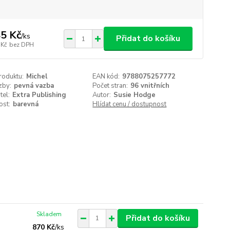
5 Kč
/
ks
Přidat do košíku
 Kč
bez DPH
roduktu:
Michel
EAN kód:
9788075257772
zby:
pevná vazba
Počet stran:
96 vnitřních
tel:
Extra Publishing
Autor:
Susie Hodge
ost:
barevná
Hlídat cenu / dostupnost
Skladem
Přidat do košíku
870 Kč
/
ks