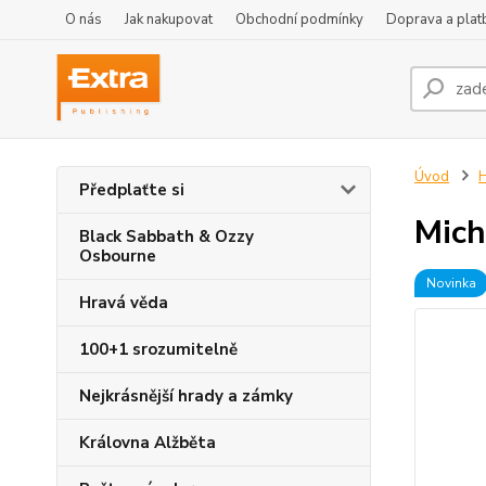
O nás
Jak nakupovat
Obchodní podmínky
Doprava a plat
Úvod
H
Předplaťte si
Mich
Black Sabbath & Ozzy
Osbourne
Novinka
Hravá věda
100+1 srozumitelně
Nejkrásnější hrady a zámky
Královna Alžběta