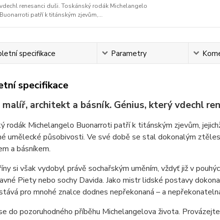
vdechl renesanci duši. Toskánský rodák Michelangelo
Buonarroti patří k titánským zjevům,...
etní specifikace
Parametry
Kome
tní specifikace
 malíř, architekt a básník. Génius, který vdechl ren
 rodák Michelangelo Buonarroti patří k titánským zjevům, jejichž 
é umělecké působivosti. Ve své době se stal dokonalým ztěles
tem a básníkem.
říny si však vydobyl právě sochařským uměním, vždyť již v pouhý
avné Piety nebo sochy Davida. Jako mistr lidské postavy dokonal
stává pro mnohé znalce dodnes nepřekonaná – a nepřekonateln
e do pozoruhodného příběhu Michelangelova života. Provázejte 