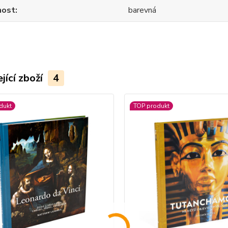
nost
barevná
jící zboží
4
dukt
TOP produkt