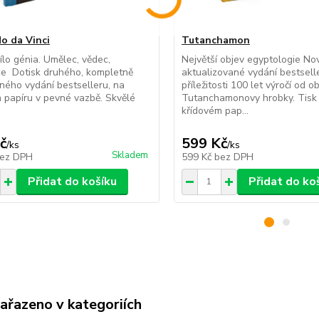
o da Vinci
Tutanchamon
dílo génia. Umělec, vědec,
Největší objev egyptologie No
ce Dotisk druhého, kompletně
aktualizované vydání bestsell
ného vydání bestselleru, na
příležitosti 100 let výročí od o
 papíru v pevné vazbě. Skvělé
Tutanchamonovy hrobky. Tisk
křídovém pap...
č
599 Kč
/
ks
/
ks
Skladem
ez DPH
599 Kč
bez DPH
Přidat do košíku
Přidat do ko
zařazeno v kategoriích