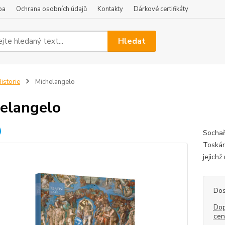
ba
Ochrana osobních údajů
Kontakty
Dárkové certifikáty
Hledat
istorie
Michelangelo
elangelo
Sochař,
Toskán
jejichž
Dos
Dop
ce