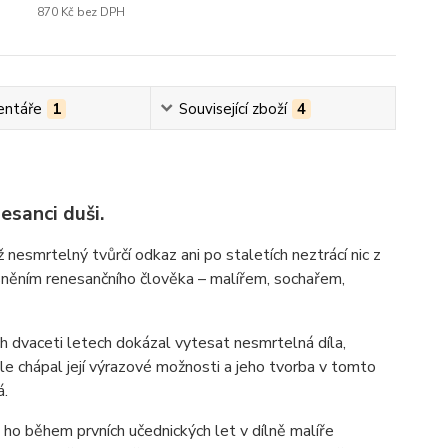
870 Kč
bez DPH
ntáře
1
Související zboží
4
esanci duši.
nesmrtelný tvůrčí odkaz ani po staletích neztrácí nic z
něním renesančního člověka – malířem, sochařem,
ch dvaceti letech dokázal vytesat nesmrtelná díla,
e chápal její výrazové možnosti a jeho tvorba v tomto
á.
ho během prvních učednických let v dílně malíře