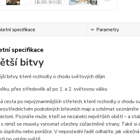
etní specifikace
Parametry
tní specifikace
ětší bitvy
ší bitvy, které rozhodly o chodu světových dějin
ěku, přes středověk až po 1. a 2. světovou válku
 cesta po nejvýznamnějších střetech, které rozhodly o chodu svě
prostřednictvím podrobných bitevních map a schémat seznámíte s 
istorii. Poznáte muže, kteří se nezalekli největších obětí – a sta
 s nimiž se musely vyrovnat všechny zúčastněné strany. Také si 
o úspěchu nebo porážce. V neposlední řadě odhalíte, jak válečn
stí po celém světě.