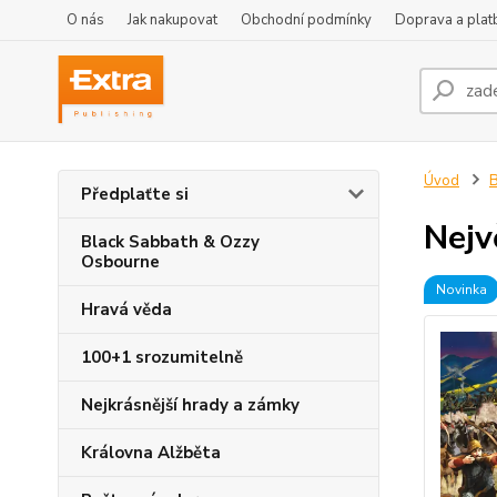
O nás
Jak nakupovat
Obchodní podmínky
Doprava a plat
Úvod
B
Předplaťte si
Nejv
Black Sabbath & Ozzy
Osbourne
Novinka
Hravá věda
100+1 srozumitelně
Nejkrásnější hrady a zámky
Královna Alžběta