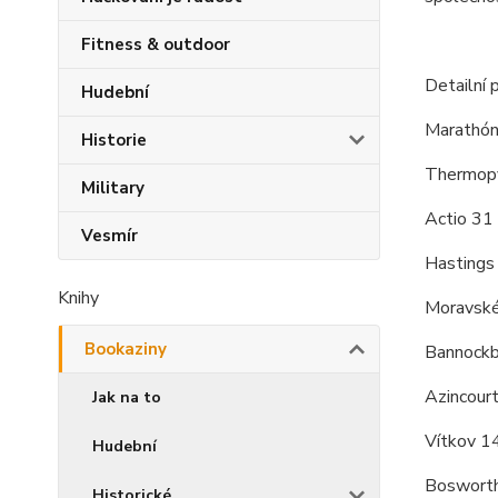
Fitness & outdoor
Detailní 
Hudební
Marathón 
Historie
Thermopyl
Military
Actio 31 p
Vesmír
Hastings
Knihy
Moravsk
Bookaziny
Bannock
Azincour
Jak na to
Vítkov 1
Hudební
Boswort
Historické