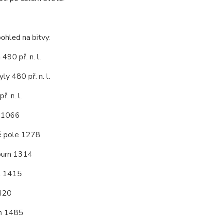
pohled na bitvy:
490 př. n. l.
y 480 př. n. l.
ř. n. l.
 1066
é pole 1278
burn 1314
t 1415
420
h 1485