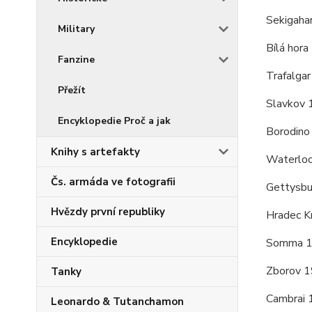
Sekigaha
Military
Bílá hor
Fanzine
Trafalga
Přežít
Slavkov
Encyklopedie Proč a jak
Borodino
Knihy s artefakty
Waterlo
Čs. armáda ve fotografii
Gettysb
Hvězdy první republiky
Hradec K
Encyklopedie
Somma 
Zborov 
Tanky
Cambrai
Leonardo & Tutanchamon