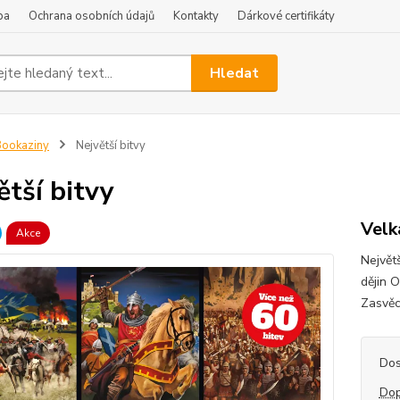
ba
Ochrana osobních údajů
Kontakty
Dárkové certifikáty
Hledat
ookaziny
Největší bitvy
ětší bitvy
Velk
Akce
Největ
dějin 
Zasvěc
Dos
Dop