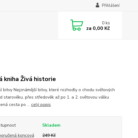
Přihlášení
0
ks
za
0,00 Kč
á kniha Živá historie
ší bitvy Nejznámější bitvy, které rozhodly o chodu světových
Od starověku, přes středověk až po 1. a 2. světovou válku
ená cesta po ...
celý popis
tupnost
Skladem
oručená koncová
249 Kč