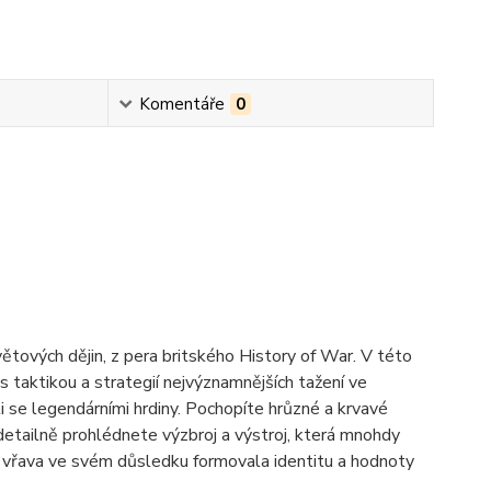
Komentáře
0
tových dějin, z pera britského History of War. V této
taktikou a strategií nejvýznamnějších tažení ve
li se legendárními hrdiny. Pochopíte hrůzné a krvavé
detailně prohlédnete výzbroj a výstroj, která mnohdy
á vřava ve svém důsledku formovala identitu a hodnoty