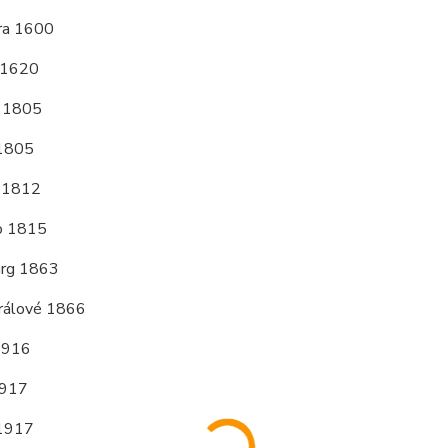
ra 1600
a 1620
r 1805
 1805
 1812
o 1815
urg 1863
rálové 1866
1916
1917
 1917