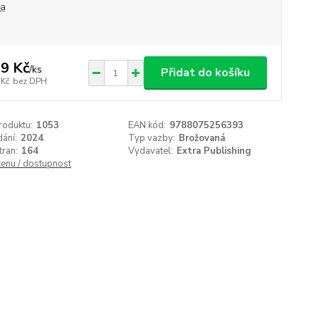
na
9 Kč
/
ks
Přidat do košíku
 Kč
bez DPH
roduktu:
1053
EAN kód:
9788075256393
ání:
2024
Typ vazby:
Brožovaná
tran:
164
Vydavatel:
Extra Publishing
cenu / dostupnost