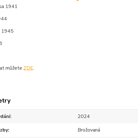
sa 1941
944
a 1945
8
vat můžete
ZDE
.
etry
dání
2024
azby
Brožovaná