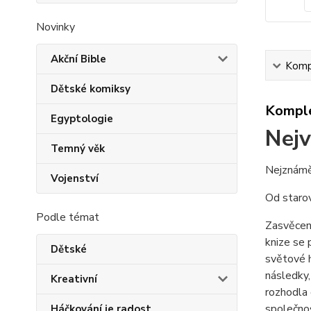
Novinky
Akční Bible
Kompl
Dětské komiksy
Komple
Egyptologie
Nejv
Temný věk
Nejznáměj
Vojenství
Od starov
Podle témat
Zasvěcená
knize se 
Dětské
světové h
následky,
Kreativní
rozhodla 
společno
Háčkování je radost