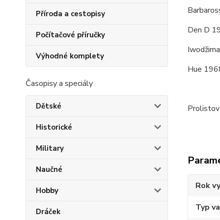
Barbaros
Příroda a cestopisy
Den D 1
Počítačové příručky
Iwodžim
Výhodné komplety
Hue 196
Časopisy a speciály
Dětské
Prolisto
Historické
Military
Param
Naučné
Rok vy
Hobby
Typ v
Dráček