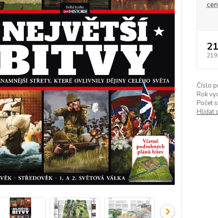
ce
21
219
Číslo p
Rok vyd
Počet s
Hlídat 