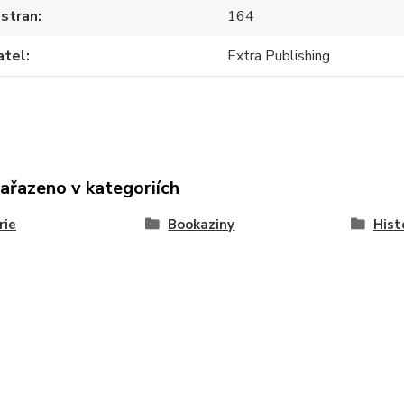
 stran
164
atel
Extra Publishing
zařazeno v kategoriích
rie
Bookaziny
Hist