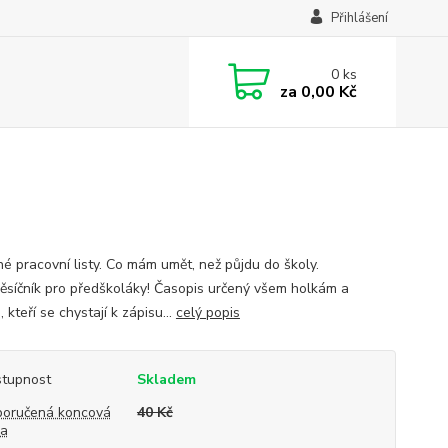
Přihlášení
0
ks
za
0,00 Kč
é pracovní listy. Co mám umět, než půjdu do školy.
síčník pro předškoláky! Časopis určený všem holkám a
 kteří se chystají k zápisu...
celý popis
tupnost
Skladem
oručená koncová
40 Kč
na