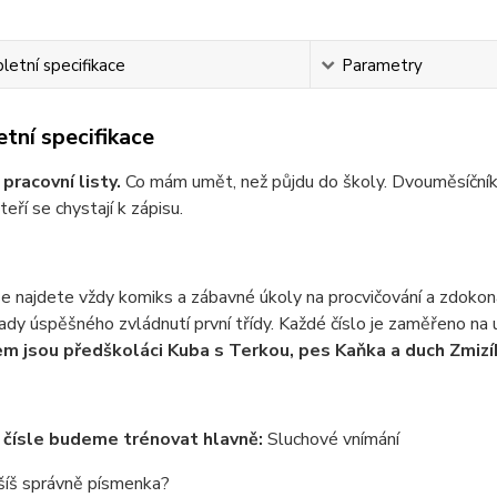
etní specifikace
Parametry
tní specifikace
pracovní listy.
Co mám umět, než půjdu do školy.
Dvouměsíčník
eří se chystají k zápisu.
e najdete vždy komiks a zábavné úkoly na procvičování a zdokonal
dy úspěšného zvládnutí první třídy. Každé číslo je zaměřeno na u
m jsou předškoláci Kuba s Terkou, pes Kaňka a duch Zmizí
 čísle budeme trénovat hlavně:
Sluchové vnímání
šíš správně písmenka?