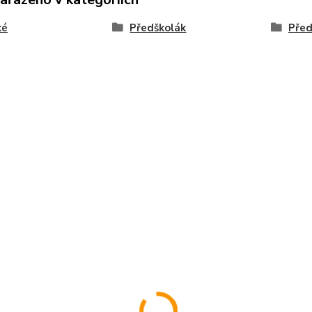
ké
Předškolák
Před