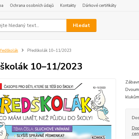
ba
Ochrana osobních údajů
Kontakty
Dárkové certifikáty
Hledat
ředškolák
Předškolák 10–11/2023
školák 10–11/2023
Zábavn
Dvoumě
klukům,
Dos
Dop
ce