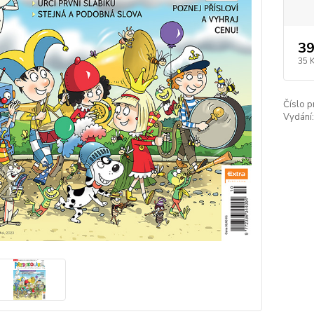
39
35 
Číslo p
Vydání: