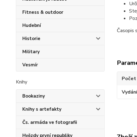
Urči
Ste
Fitness & outdoor
Poz
Hudební
Časopis 
Historie
Military
Param
Vesmír
Počet
Knihy
Vydán
Bookaziny
Knihy s artefakty
Čs. armáda ve fotografii
Hvězdy první republiky
Zboží 