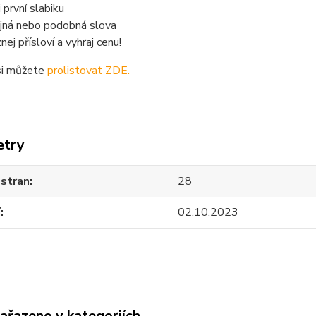
 první slabiku
jná nebo podobná slova
nej přísloví a vyhraj cenu!
si můžete
prolistovat ZDE.
etry
 stran
28
í
02.10.2023
zařazeno v kategoriích