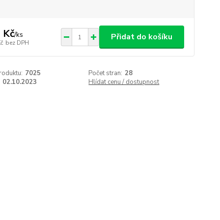
 Kč
/
ks
Přidat do košíku
Kč
bez DPH
roduktu:
7025
Počet stran:
28
02.10.2023
Hlídat cenu / dostupnost