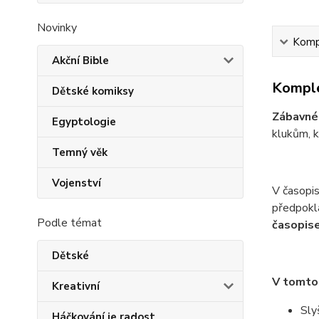
Novinky
Kompl
Akční Bible
Komple
Dětské komiksy
Zábavné 
Egyptologie
klukům, kt
Temný věk
Vojenství
V časopis
předpokla
Podle témat
časopise
Dětské
V tomto
Kreativní
Sly
Háčkování je radost