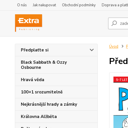
O nás
Jak nakupovat
Obchodní podmínky
Doprava a plat
Úvod
P
Předplaťte si
Před
Black Sabbath & Ozzy
Osbourne
Hravá věda
100+1 srozumitelně
Nejkrásnější hrady a zámky
Královna Alžběta