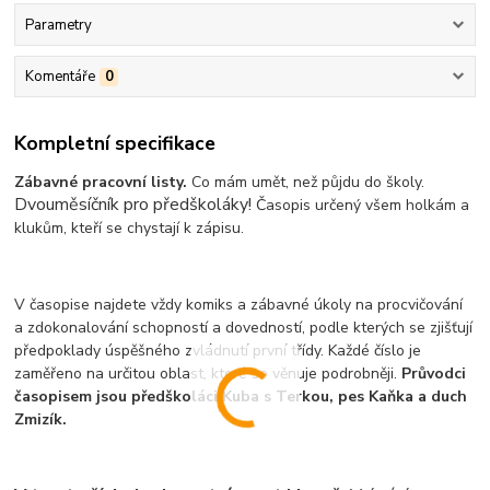
Parametry
Komentáře
0
Kompletní specifikace
Zábavné pracovní listy.
Co mám umět, než půjdu do školy.
Dvouměsíčník pro předškoláky!
Časopis určený všem holkám a
klukům, kteří se chystají k zápisu.
V časopise najdete vždy komiks a zábavné úkoly na procvičování
a zdokonalování schopností a dovedností, podle kterých se zjišťují
předpoklady úspěšného zvládnutí první třídy. Každé číslo je
zaměřeno na určitou oblast, které se věnuje podrobněji.
Průvodci
časopisem jsou předškoláci Kuba s Terkou, pes Kaňka a duch
Zmizík.