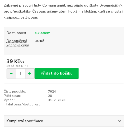
Zábavné pracovní listy. Co mám umět, než půjdu do školy. Dvouměsíčník
pro předškoláky! Časopis určený všem holkám a klukům, kteří se chystají
k zápisu...
celý popis
Dostupnost
Skladem
Doporučená
40 Kč
koncová cena
39 Kč
/
ks
35 Kč
bez DPH
Přidat do košíku
Číslo produktu:
7024
Počet stran:
28
Vydání:
31. 7. 2023
Hlídat cenu / dostupnost
Kompletní specifikace