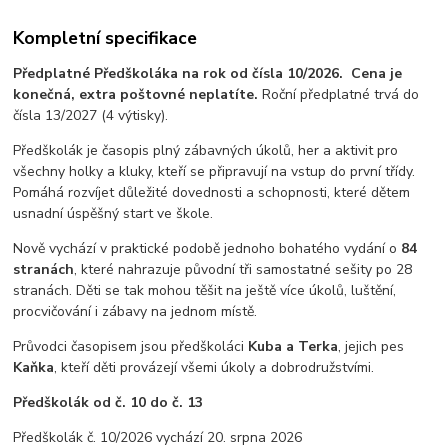
Kompletní specifikace
Předplatné Předškoláka na rok od čísla 10/2026.
Cena je
konečná, extra poštovné neplatíte.
Roční předplatné trvá do
čísla 13/2027 (4 výtisky).
Předškolák je časopis plný zábavných úkolů, her a aktivit pro
všechny holky a kluky, kteří se připravují na vstup do první třídy.
Pomáhá rozvíjet důležité dovednosti a schopnosti, které dětem
usnadní úspěšný start ve škole.
Nově vychází v praktické podobě jednoho bohatého vydání o
84
stranách
, které nahrazuje původní tři samostatné sešity po 28
stranách. Děti se tak mohou těšit na ještě více úkolů, luštění,
procvičování i zábavy na jednom místě.
Průvodci časopisem jsou předškoláci
Kuba a Terka
, jejich pes
Kaňka
, kteří děti provázejí všemi úkoly a dobrodružstvími.
Předškolák od č. 10 do č. 13
Předškolák č. 10/2026 vychází 20. srpna 2026