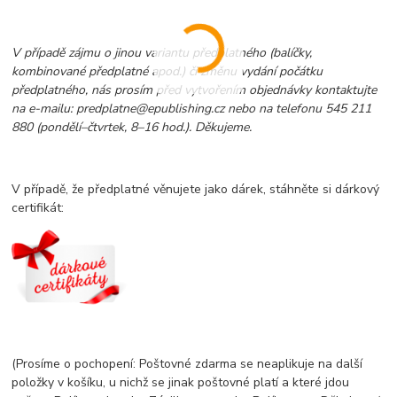
V případě zájmu o jinou variantu předplatného (balíčky,
kombinované předplatné apod.) či změnu vydání počátku
předplatného, nás prosím před vytvořením objednávky kontaktujte
na e-mailu: predplatne@epublishing.cz nebo na telefonu 545 211
880 (pondělí–čtvrtek, 8–16 hod.). Děkujeme.
V případě, že předplatné věnujete jako dárek, stáhněte si dárkový
certifikát:
(Prosíme o pochopení: Poštovné zdarma se neaplikuje na další
položky v košíku, u nichž se jinak poštovné platí a které jdou