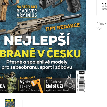
11
106
Číslo p
Vyšlo: