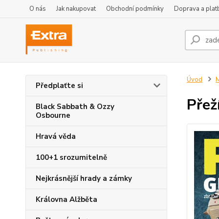
O nás
Jak nakupovat
Obchodní podmínky
Doprava a plat
Úvod
M
Předplaťte si
Přež
Black Sabbath & Ozzy
Osbourne
Hravá věda
100+1 srozumitelně
Nejkrásnější hrady a zámky
Královna Alžběta