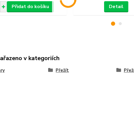
Přidat do košíku
Detail
zařazeno v kategoriích
ary
Přežít
Přež