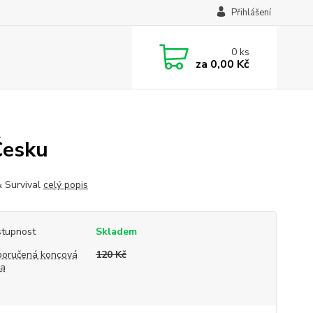
Přihlášení
0
ks
za
0,00 Kč
Česku
 Survival
celý popis
tupnost
Skladem
oručená koncová
120 Kč
na