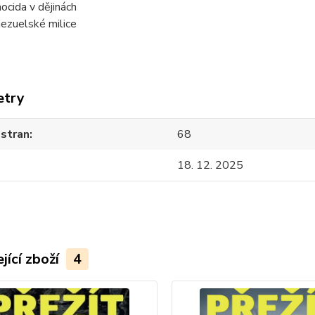
ocida v dějinách
ezuelské milice
etry
 stran
68
18. 12. 2025
jící zboží
4