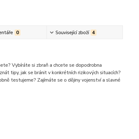
ntáře
0
Související zboží
4
ujete? Vybíráte si zbraň a chcete se dopodrobna
t tipy, jak se bránit v konkrétních rizikových situacích?
obně testujeme? Zajímáte se o dějiny vojenství a slavné