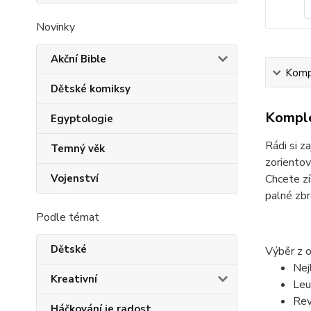
Novinky
Akční Bible
Kompl
Dětské komiksy
Komple
Egyptologie
Rádi si z
Temný věk
zorientov
Vojenství
Chcete zí
palné zb
Podle témat
Dětské
Výběr z 
Nej
Kreativní
Leu
Rev
Háčkování je radost