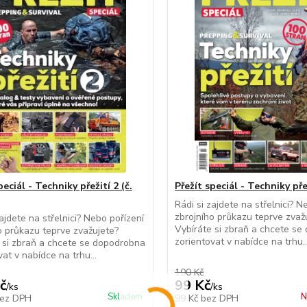
peciál - Techniky přežití 2 (č.
Přežít speciál - Techniky přež
Rádi si zajdete na střelnici? N
zbrojního průkazu teprve zvaž
zajdete na střelnici? Nebo pořízení
Vybíráte si zbraň a chcete s
o průkazu teprve zvažujete?
zorientovat v nabídce na trhu..
 si zbraň a chcete se dopodrobna
vat v nabídce na trhu...
100 Kč
č
99 Kč
/
ks
/
ks
Skladem
N
ez DPH
99 Kč
bez DPH