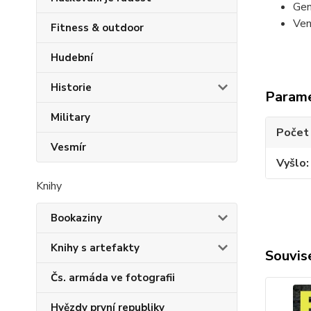
Gen
Ven
Fitness & outdoor
Hudební
Historie
Param
Military
Počet
Vesmír
Vyšlo
Knihy
Bookaziny
Knihy s artefakty
Souvise
Čs. armáda ve fotografii
Hvězdy první republiky