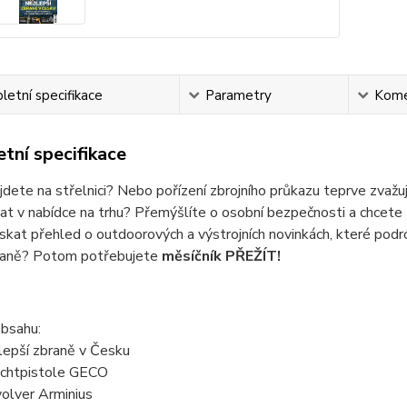
etní specifikace
Parametry
Kome
tní specifikace
ajdete na střelnici? Nebo pořízení zbrojního průkazu teprve zvaž
at v nabídce na trhu? Přemýšlíte o osobní bezpečnosti a chcete zná
skat přehled o outdoorových a výstrojních novinkách, které podr
raně? Potom potřebujete
měsíčník PŘEŽÍT!
obsahu:
lepší zbraně v Česku
chtpistole GECO
olver Arminius