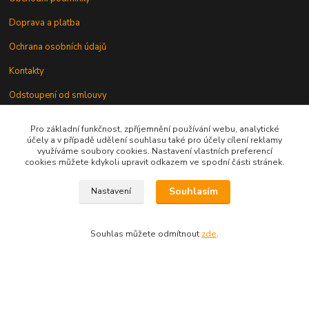
Doprava a platba
Ochrana osobních údajů
Kontakty
Odstoupení od smlouvy
Pro základní funkčnost, zpříjemnění používání webu, analytické
účely a v případě udělení souhlasu také pro účely cílení reklamy
využíváme soubory cookies. Nastavení vlastních preferencí
cookies můžete kdykoli upravit odkazem ve spodní části stránek.
Kontakt
Souhlasím
Nastavení
Souhlas můžete odmítnout
zde
.
knihy@epublishing.cz predplatne@epublishing.cz