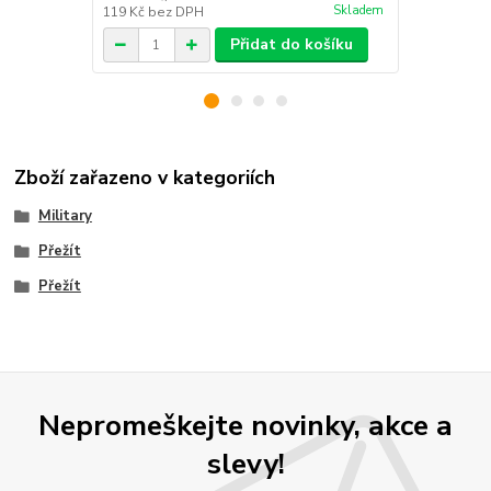
Skladem
119 Kč
bez DPH
99 Kč
bez D
Přidat do košíku
Zboží zařazeno v kategoriích
Military
Přežít
Přežít
Nepromeškejte novinky, akce a
slevy!