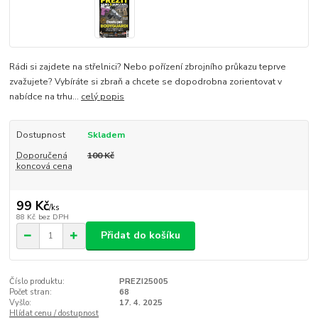
Rádi si zajdete na střelnici? Nebo pořízení zbrojního průkazu teprve
zvažujete? Vybíráte si zbraň a chcete se dopodrobna zorientovat v
nabídce na trhu...
celý popis
Dostupnost
Skladem
Doporučená
100 Kč
koncová cena
99 Kč
/
ks
88 Kč
bez DPH
Přidat do košíku
Číslo produktu:
PREZI25005
Počet stran:
68
Vyšlo:
17. 4. 2025
Hlídat cenu / dostupnost