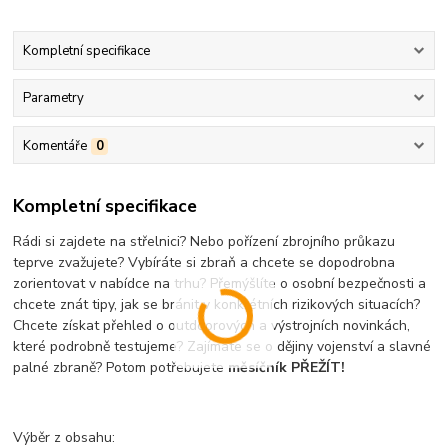
Kompletní specifikace
Parametry
Komentáře
0
Kompletní specifikace
Rádi si zajdete na střelnici? Nebo pořízení zbrojního průkazu
teprve zvažujete? Vybíráte si zbraň a chcete se dopodrobna
zorientovat v nabídce na trhu? Přemýšlíte o osobní bezpečnosti a
chcete znát tipy, jak se bránit v konkrétních rizikových situacích?
Chcete získat přehled o outdoorových a výstrojních novinkách,
které podrobně testujeme? Zajímáte se o dějiny vojenství a slavné
palné zbraně? Potom potřebujete
měsíčník PŘEŽÍT!
Výběr z obsahu: