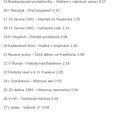
15 Bombardování protektorátu – Hlášení o náletové situaci 0:27
16 J. Masaryk – Proč bojujeme? 1:57
17 10. června 1942 – Atentát na Heydricha 1:35
18 13. června 1942 – Vyhlazení Lidic 1:14
19 R. Heydrich – Pohřeb protektora 2:06
20 Každodenní život – Hudba v továrnách 1:30
21 Nucené práce – Čeští dělníci ve Frankfurtu 1:59
22 V. Burian – Hvězdy nad Baltimore 2:14
23 Politický skeč o K. H. Frankovi 2:29
24 I. Zemánková – Bláznivý den 2:53
25 20. dubna 1945 – Hitlerovy narozeniny 0:34
26 V+W – Telefonát Háchovi 2:03
27 J. Ježek – Vítězné „V“ 0:59