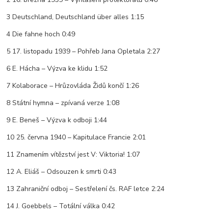
3 Deutschland, Deutschland über alles 1:15
4 Die fahne hoch 0:49
5 17. listopadu 1939 – Pohřeb Jana Opletala 2:27
6 E. Hácha – Výzva ke klidu 1:52
7 Kolaborace – Hrůzovláda Židů končí 1:26
8 Státní hymna – zpívaná verze 1:08
9 E. Beneš – Výzva k odboji 1:44
10 25. června 1940 – Kapitulace Francie 2:01
11 Znamením vítězství jest V: Viktoria! 1:07
12 A. Eliáš – Odsouzen k smrti 0:43
13 Zahraniční odboj – Sestřelení čs. RAF letce 2:24
14 J. Goebbels – Totální válka 0:42