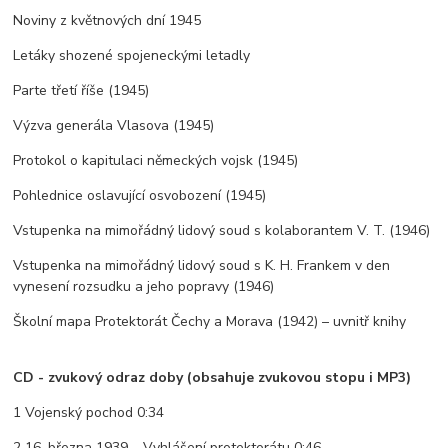
Noviny z květnových dní 1945
Letáky shozené spojeneckými letadly
Parte třetí říše (1945)
Výzva generála Vlasova (1945)
Protokol o kapitulaci německých vojsk (1945)
Pohlednice oslavující osvobození (1945)
Vstupenka na mimořádný lidový soud s kolaborantem V. T. (1946)
Vstupenka na mimořádný lidový soud s K. H. Frankem v den
vynesení rozsudku a jeho popravy (1946)
Školní mapa Protektorát Čechy a Morava (1942) – uvnitř knihy
CD - zvukový odraz doby (obsahuje zvukovou stopu i MP3)
1 Vojenský pochod 0:34
2 16. března 1939 – Vyhlášení protektorátu 0:46