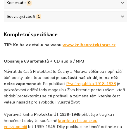
Komentáře
0
Související zboží
1
Kompletní specifikace
TIP: Kniha v detailu na webu
www.knihaprotektorat.cz
Obsahuje 69 artefaktů + CD audio / MP3
Návrat do časů Protektorátu Čechy a Morava většinou nepřináší
libé pocity, ale i toto období je
součástí našich dějin, na něž
nelze zapomenout
. Po publikaci
První republika 1918–1938
je
pokračování ediční řady magazínu Živá historie poctou všem, kteří
období protektorátu se ctí prožívali a zejména těm, kterým čest
velela nasadit pro svobodu i vlastní život.
Výpravná kniha
Protektorát 1939–1945
přibližuje tragiku i
heroičnost doby. Je současně
kronikou i historickou
encyklopedií
let 1939–1945. Díky publikaci se téměř ocitnete na