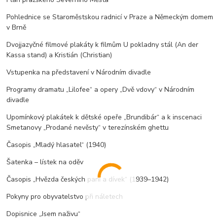
Pohlednice se Staroměstskou radnicí v Praze a Německým domem
v Brně
Dvojjazyčné filmové plakáty k filmům U pokladny stál (An der
Kassa stand) a Kristián (Christian)
Vstupenka na představení v Národním divadle
Programy dramatu „Lilofee“ a opery „Dvě vdovy“ v Národním
divadle
Upomínkový plakátek k dětské opeře „Brundibár“ a k inscenaci
Smetanovy „Prodané nevěsty“ v terezínském ghettu
Časopis „Mladý hlasatel“ (1940)
Šatenka – lístek na oděv
Časopis „Hvězda českých paní a dívek“ (1939–1942)
Pokyny pro obyvatelstvo při náletech
Dopisnice „Jsem naživu“