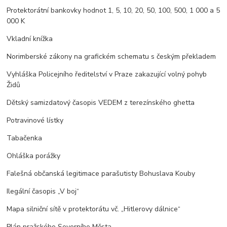
Protektorátní bankovky hodnot 1, 5, 10, 20, 50, 100, 500, 1 000 a 5
000 K
Vkladní knížka
Norimberské zákony na grafickém schematu s českým překladem
Vyhláška Policejního ředitelství v Praze zakazující volný pohyb
Židů
Dětský samizdatový časopis VEDEM z terezínského ghetta
Potravinové lístky
Tabačenka
Ohláška porážky
Falešná občanská legitimace parašutisty Bohuslava Kouby
Ilegální časopis „V boj“
Mapa silniční sítě v protektorátu vč. „Hitlerovy dálnice“
Plán pražského Severního Města