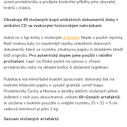
území protektorátu a prožijete konkrétní příběhy jeho obyvatel,
hrdinů i zrádců.
Obsahuje 69 vložených kopií unikátních dokumentů doby
+
unikátní CD se zvukovými historickými nahrávkami
Jedná se o typ knihy s vloženými
artefakty
. Nejde o pouhé reprinty.
Naší snahou byly co nejvěrnější repliky unikátních dobových
dokumentů, které se rozměry, strukturou papíru či skládáním téměř
blíží originálu.
Pro autentický dojem jsme použili i reliéfní
protlačení
, např. na říšské pečeti na výnosu o zřízení
protektorátu nebo na vkladní knížce či občanské legitimaci.
Publikace má mimořádně kvalitní zpracování, dokonalý tisk na
matném křídovém papíru o vysoké gramáži, uvnitř mapu
Protektorátu Čechy a Morava a desítky dalších vložených příloh
(některé z nich jsou oboustranné, celkem
69 různých artefaktů
).
Je uložena v lesklém pouzdře o vnějším rozměru 25 × 32 × 5 cm,
celková hmotnost je přes 2 kg.
Seznam vložených artefaktů