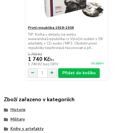
První republika 1918–1938
TIP: Kniha v detailu na webu
www.kniha1republika.cz Výroční vydání s 59
artefakty + CD audio / MP3. Období první
republiky nepřestává fascinovat a při...
1 790 Kč
1 740 Kč
/
ks
skladem
1 740 Kč
bez DPH
Přidat do košíku
Zboží zařazeno v kategoriích
Historie
Military
Knihy s artefakty