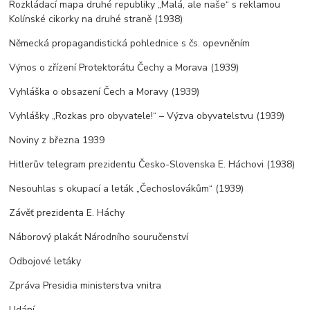
Rozkládací mapa druhé republiky „Malá, ale naše“ s reklamou
Kolínské cikorky na druhé straně (1938)
Německá propagandistická pohlednice s čs. opevněním
Výnos o zřízení Protektorátu Čechy a Morava (1939)
Vyhláška o obsazení Čech a Moravy (1939)
Vyhlášky „Rozkas pro obyvatele!“ – Výzva obyvatelstvu (1939)
Noviny z března 1939
Hitlerův telegram prezidentu Česko-Slovenska E. Háchovi (1938)
Nesouhlas s okupací a leták „Čechoslovákům“ (1939)
Závěť prezidenta E. Háchy
Náborový plakát Národního souručenství
Odbojové letáky
Zpráva Presidia ministerstva vnitra
Udání