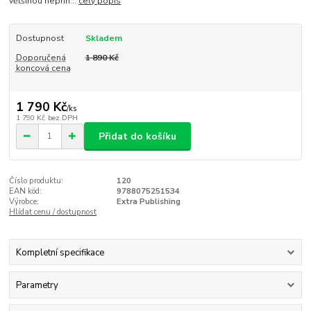
většinou nepřin...
celý popis
Dostupnost
Skladem
Doporučená
1 890 Kč
koncová cena
1 790 Kč
/
ks
1 790 Kč
bez DPH
Přidat do košíku
Číslo produktu:
120
EAN kód:
9788075251534
Výrobce:
Extra Publishing
Hlídat cenu / dostupnost
Kompletní specifikace
Parametry