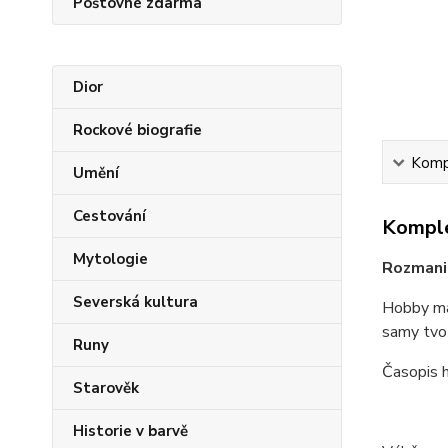
Poštovné zdarma
Dior
Rockové biografie
Kompl
Umění
Cestování
Komple
Mytologie
Rozmanit
Severská kultura
Hobby mag
samy tvoři
Runy
Časopis h
Starověk
Historie v barvě