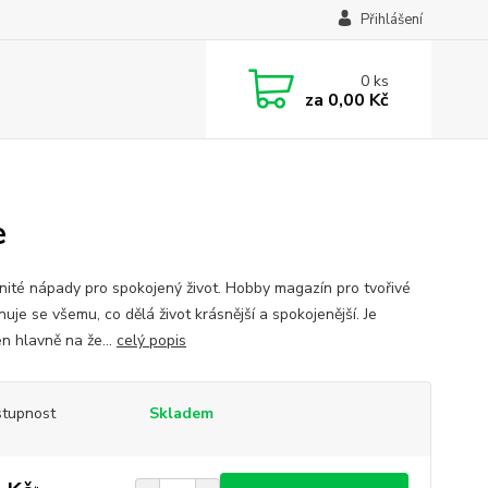
Přihlášení
0
ks
za
0,00 Kč
e
ité nápady pro spokojený život. Hobby magazín pro tvořivé
ěnuje se všemu, co dělá život krásnější a spokojenější. Je
n hlavně na že...
celý popis
tupnost
Skladem