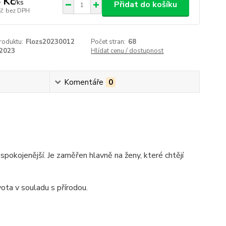
 Kč
/
ks
Přidat do košíku
Kč
bez DPH
roduktu:
Flozs20230012
Počet stran:
68
2023
Hlídat cenu / dostupnost
Komentáře
0
 spokojenější. Je zaměřen hlavně na ženy, které chtějí
vota v souladu s přírodou.