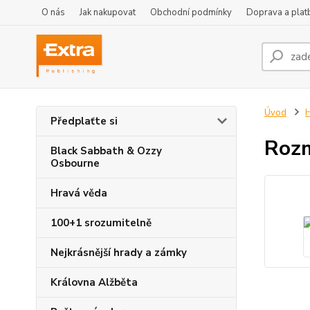
O nás
Jak nakupovat
Obchodní podmínky
Doprava a plat
Úvod
Předplaťte si
Rozm
Black Sabbath & Ozzy
Osbourne
Hravá věda
100+1 srozumitelně
Nejkrásnější hrady a zámky
Královna Alžběta