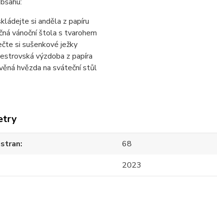
obsahu:
kládejte si anděla z papíru
čná vánoční štola s tvarohem
čte si sušenkové ježky
vestrovská výzdoba z papíra
věná hvězda na sváteční stůl
etry
 stran
68
2023