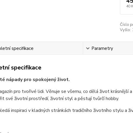
45
40 
Číslo p
Vyšlo:
etní specifikace
Parametry
tní specifikace
é nápady pro spokojený život.
azín pro tvořivé lidi. Věnuje se všemu, co dělá život krásnější a
t své životní prostředí, životní styl a pěstují tvůrčí hobby.
ledá inspiraci v kladných stránkách tradičního životního stylu a ži