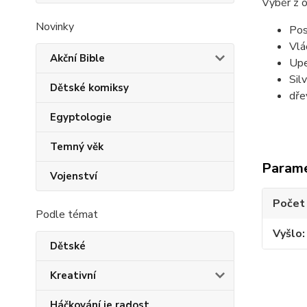
Výběr z 
Novinky
Pos
Vlá
Akční Bible
Upe
Sil
Dětské komiksy
dře
Egyptologie
Temný věk
Param
Vojenství
Počet
Podle témat
Vyšlo
Dětské
Kreativní
Háčkování je radost