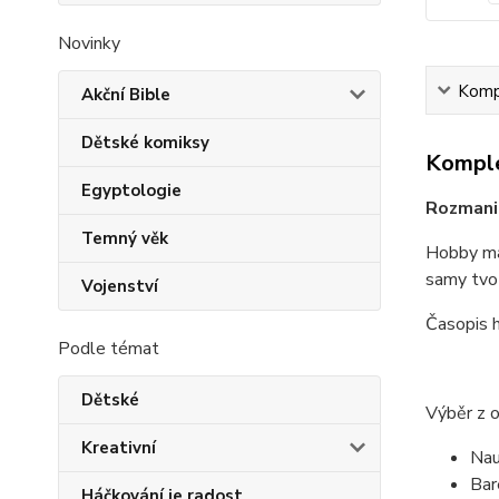
Novinky
Kompl
Akční Bible
Dětské komiksy
Komple
Egyptologie
Rozmanit
Temný věk
Hobby mag
samy tvoři
Vojenství
Časopis h
Podle témat
Dětské
Výběr z 
Kreativní
Nau
Bar
Háčkování je radost