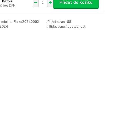
 Kč
/
ks
Přidat do košíku
Kč
bez DPH
roduktu:
Flozs20240002
Počet stran:
68
2024
Hlídat cenu / dostupnost