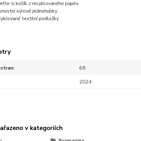
eťte si košík z recyklovaného papíru
vnostní sýrové jednohubky
yklované textilní podložky
etry
 stran
68
2024
zařazeno v kategoriích
y
Rozmarýna