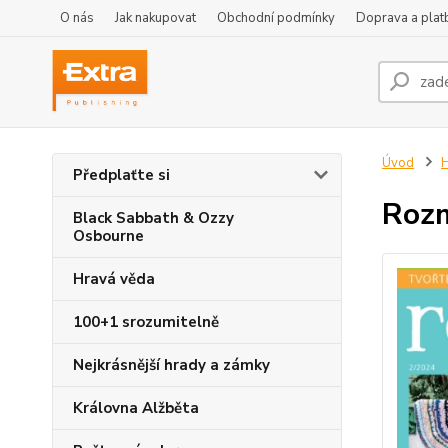
O nás
Jak nakupovat
Obchodní podmínky
Doprava a plat
Úvod
Předplaťte si
Rozm
Black Sabbath & Ozzy
Osbourne
Hravá věda
100+1 srozumitelně
Nejkrásnější hrady a zámky
Královna Alžběta