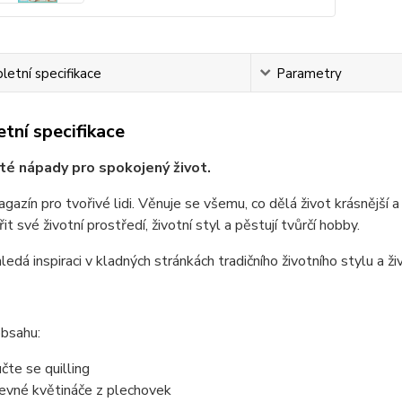
etní specifikace
Parametry
tní specifikace
é nápady pro spokojený život.
azín pro tvořivé lidi. Věnuje se všemu, co dělá život krásnější a
t své životní prostředí, životní styl a pěstují tvůrčí hobby.
ledá inspiraci v kladných stránkách tradičního životního stylu a ži
obsahu:
čte se quilling
evné květináče z plechovek