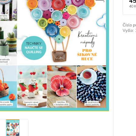
45
40 
Číslo p
Vyšlo: