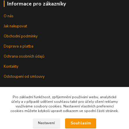
Informace pro zákazníky
O nás
Jak nakupovat
Obchodní podmínky
Doprava a platba
Ochrana osobních údajů
Kontakty
Odstoupení od smlouvy
Pro základní funkčnost, zpříjemnění používání webu, analytické
účely a v případě udělení souhlasu také pro účely cílení reklamy
využíváme soubory cookies. Nastavení vlastních preferencí
cookies můžete kdykoli upravit odkazem ve spodní části stránek.
Kontakt
Souhlasím
Nastavení