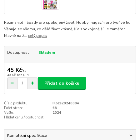
Rozmanité nápady pro spokojený život. Hobby magazín pro tvořivé lidi.
Věnuje se všemu, co dělá život krásnější a spokojenější. Je zaměřen
hlavně na ž...
celý popis
Dostupnost
Skladem
45 Kč
/
ks
40 Kč
bez DPH
Přidat do košíku
Číslo produktu:
Flozs20240004
Počet stran:
68
Vyšlo:
2024
Hlídat cenu / dostupnost
Kompletní specifikace