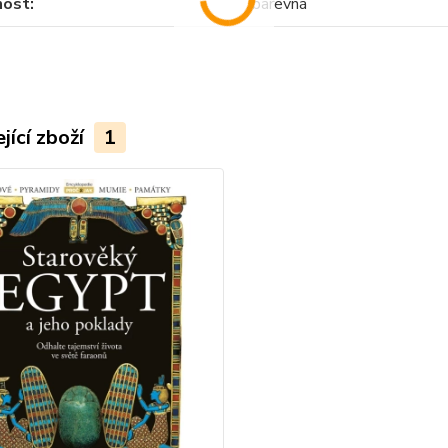
nost
barevná
jící zboží
1