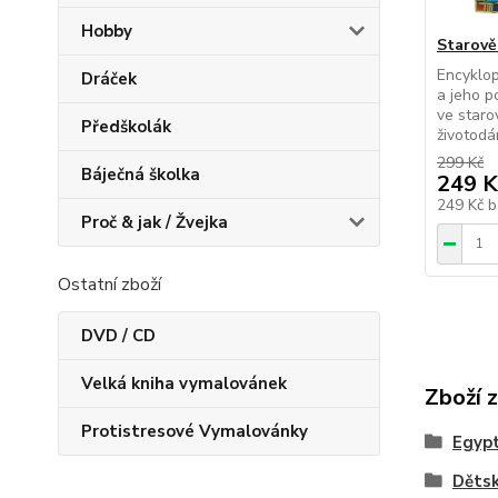
Hobby
Starověk
Encyklop
Dráček
a jeho p
ve staro
Předškolák
životodár
299 Kč
Báječná školka
249 K
249 Kč
b
Proč & jak / Žvejka
Ostatní zboží
DVD / CD
Velká kniha vymalovánek
Zboží 
Protistresové Vymalovánky
Egypt
Děts