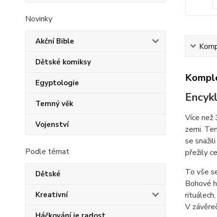
Novinky
Akční Bible
Kompl
Dětské komiksy
Komple
Egyptologie
Encykl
Temný věk
Více než 
Vojenství
zemi. Ten
se snažili
Podle témat
přežily c
To vše se
Dětské
Bohové hr
rituálech
Kreativní
V závěreč
Háčkování je radost