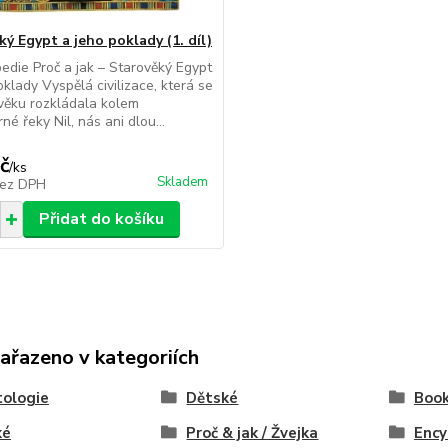
ý Egypt a jeho poklady (1. díl)
edie Proč a jak – Starověký Egypt
oklady Vyspělá civilizace, která se
věku rozkládala kolem
né řeky Nil, nás ani dlou...
č
/
ks
Skladem
ez DPH
Přidat do košíku
zařazeno v kategoriích
ologie
Dětské
Book
ké
Proč & jak / Žvejka
Ency