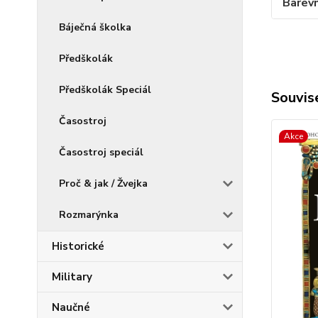
Barev
Báječná školka
Předškolák
Předškolák Speciál
Souvise
Časostroj
Akce
Časostroj speciál
Proč & jak / Žvejka
Rozmarýnka
Historické
Military
Naučné