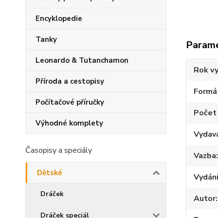
Encyklopedie
Tanky
Param
Leonardo & Tutanchamon
Rok vy
Příroda a cestopisy
Formá
Počítačové příručky
Počet
Výhodné komplety
Vydav
Časopisy a speciály
Vazba
Dětské
Vydán
Dráček
Autor
Dráček speciál