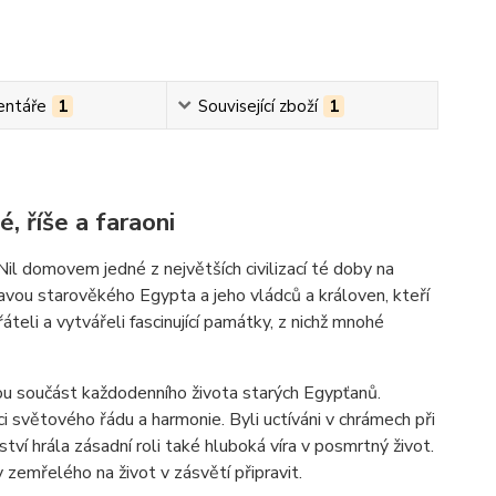
ntáře
1
Související zboží
1
, říše a faraoni
Nil domovem jedné z největších civilizací té doby na
lavou starověkého Egypta a jeho vládců a královen, kteří
řáteli a vytvářeli fascinující památky, z nichž mnohé
ou součást každodenního života starých Egypťanů.
rci světového řádu a harmonie. Byli uctíváni v chrámech při
tví hrála zásadní roli také hluboká víra v posmrtný život.
zemřelého na život v zásvětí připravit.