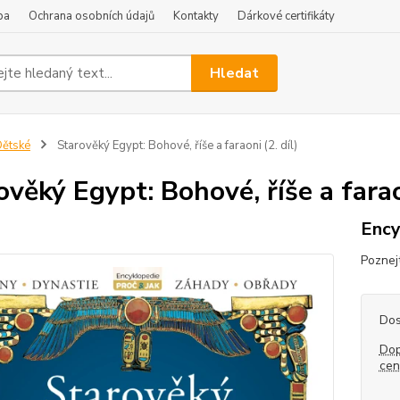
ba
Ochrana osobních údajů
Kontakty
Dárkové certifikáty
Hledat
ětské
Starověký Egypt: Bohové, říše a faraoni (2. díl)
ověký Egypt: Bohové, říše a farao
Ency
Poznejt
Dos
Dop
ce