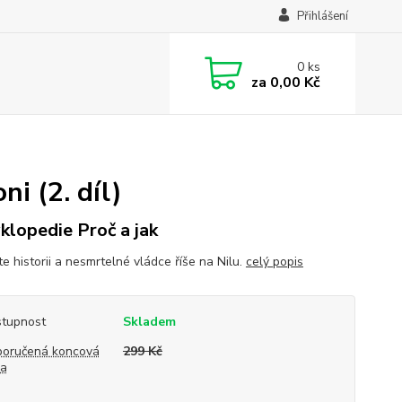
Přihlášení
0
ks
za
0,00 Kč
ni (2. díl)
klopedie Proč a jak
e historii a nesmrtelné vládce říše na Nilu.
celý popis
tupnost
Skladem
oručená koncová
299 Kč
na