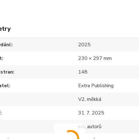
etry
dání:
2025
t
230 × 297 mm
 stran
148
atel
Extra Publishing
V2, měkká
í
31. 7. 2025
kol. autorů