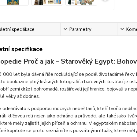
etní specifikace
Parametry
Kome
tní specifikace
opedie Proč a jak – Starověký Egypt: Bohové
3 000 let byla dávná říše rozkládající se podél životadárné řeky 
to bookazine plný krásných fotografií a barevných ilustrací je os
 obří zemi držet pohromadě, rozšiřovali její hranice, bojovali s nep
elé věky až dodnes.
 odehrávalo s podporou mocných nebešťanů, kteří tvořili nedíln
áli klíčovou roli nejen jako ochránci a průvodci, ale také jako tvů
, které měly zajistit jejich přízeň a ochranu. V egyptském nábožens
né kapitole se proto seznámíte s posvátnými rituály, které měly 