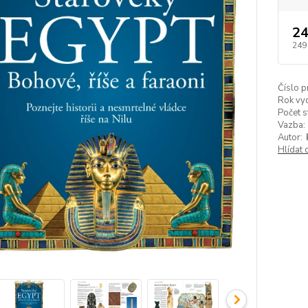
24
249
Číslo p
Rok vyd
Počet s
Vazba:
Autor:
Hlídat 