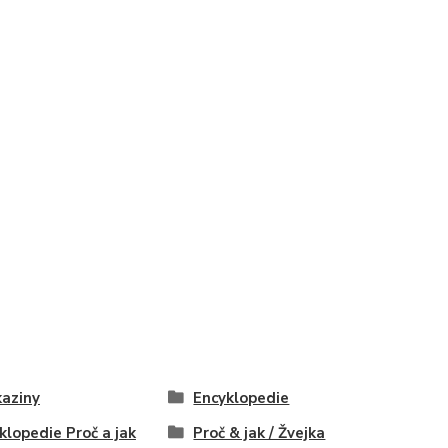
aziny
Encyklopedie
klopedie Proč a jak
Proč & jak / Žvejka