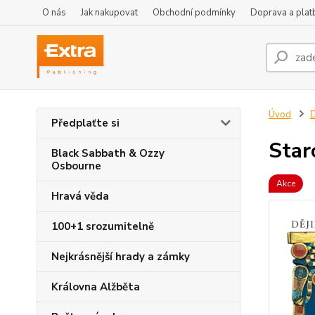
O nás
Jak nakupovat
Obchodní podmínky
Doprava a plat
Úvod
D
Předplaťte si
Star
Black Sabbath & Ozzy
Osbourne
Akce
Hravá věda
100+1 srozumitelně
Nejkrásnější hrady a zámky
Královna Alžběta