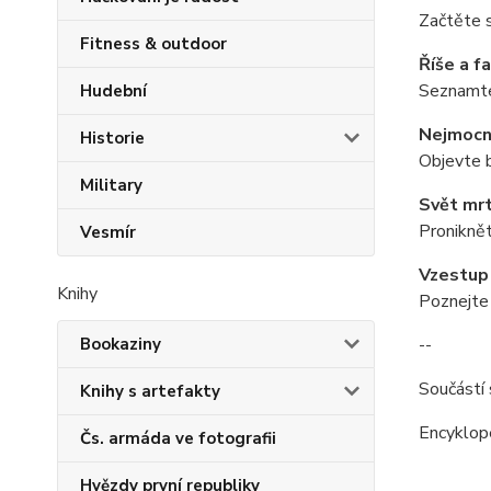
Začtěte s
Fitness & outdoor
Říše a f
Seznamte 
Hudební
Nejmocn
Historie
Objevte b
Military
Svět mr
Proniknět
Vesmír
Vzestup 
Knihy
Poznejte 
--
Bookaziny
Součástí 
Knihy s artefakty
Encyklope
Čs. armáda ve fotografii
Hvězdy první republiky