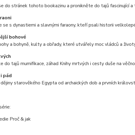
e do stránek tohoto bookazinu a pronikněte do tajů fascinující 
araoni
se s dynastiemi a slavnými faraony, kteří psali historii velkolepé
ější bohové
ohy a bohyně, kulty a obřady, které utvářely moc vládců a život
tvých
e do tajů mumifikace, záhad Knihy mrtvých i cesty duše na věčno
i pád
dějiny starověkého Egypta od archaických dob a prvních královstv
série:
die Proč & jak