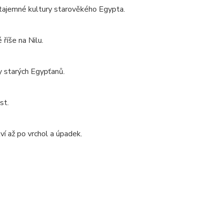
a tajemné kultury starověkého Egypta.
 říše na Nilu.
y starých Egypťanů.
st.
í až po vrchol a úpadek.