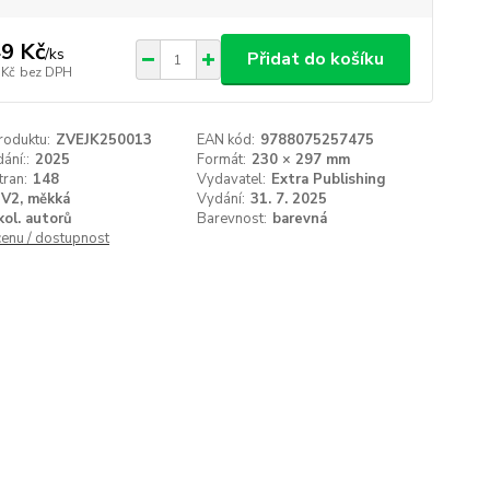
9 Kč
/
ks
Přidat do košíku
 Kč
bez DPH
roduktu:
ZVEJK250013
EAN kód:
9788075257475
ání::
2025
Formát:
230 × 297 mm
tran:
148
Vydavatel:
Extra Publishing
V2, měkká
Vydání:
31. 7. 2025
kol. autorů
Barevnost:
barevná
cenu / dostupnost