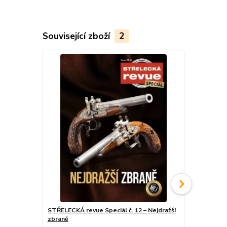
Související zboží
2
STŘELECKÁ revue Speciál č. 12 – Nejdražší
STŘELECKÁ r
zbraně
Vzduchovky 