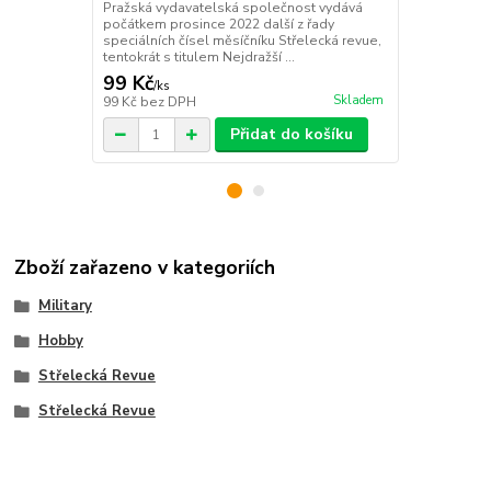
Pražská vydavatelská společnost vydává
počátkem prosince 2022 další z řady
speciálních čísel měsíčníku Střelecká revue,
tentokrát s titulem Nejdražší ...
99 Kč
99 Kč
/
ks
/
ks
Skladem
99 Kč
bez DPH
99 Kč
bez D
Přidat do košíku
Zboží zařazeno v kategoriích
Military
Hobby
Střelecká Revue
Střelecká Revue