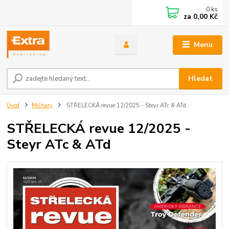
0
ks
za
0,00 Kč
Menu
Hledat
Úvod
Military
STŘELECKÁ revue 12/2025 - Steyr ATc & ATd
STŘELECKÁ revue 12/2025 -
Steyr ATc & ATd