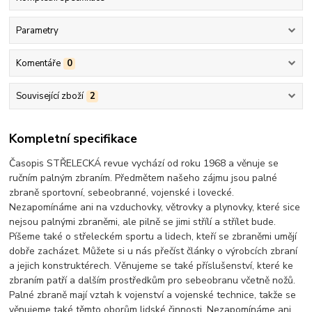
Parametry
Komentáře
0
Související zboží
2
Kompletní specifikace
Časopis STŘELECKÁ revue vychází od roku 1968 a věnuje se
ručním palným zbraním. Předmětem našeho zájmu jsou palné
zbraně sportovní, sebeobranné, vojenské i lovecké.
Nezapomínáme ani na vzduchovky, větrovky a plynovky, které sice
nejsou palnými zbraněmi, ale pilně se jimi střílí a střílet bude.
Píšeme také o střeleckém sportu a lidech, kteří se zbraněmi umějí
dobře zacházet. Můžete si u nás přečíst články o výrobcích zbraní
a jejich konstruktérech. Věnujeme se také příslušenství, které ke
zbraním patří a dalším prostředkům pro sebeobranu včetně nožů.
Palné zbraně mají vztah k vojenství a vojenské technice, takže se
věnujeme také těmto oborům lidské činnosti. Nezapomínáme ani