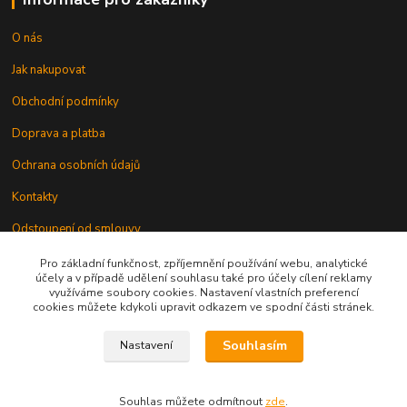
O nás
Jak nakupovat
Obchodní podmínky
Doprava a platba
Ochrana osobních údajů
Kontakty
Odstoupení od smlouvy
Pro základní funkčnost, zpříjemnění používání webu, analytické
účely a v případě udělení souhlasu také pro účely cílení reklamy
využíváme soubory cookies. Nastavení vlastních preferencí
cookies můžete kdykoli upravit odkazem ve spodní části stránek.
Souhlasím
Nastavení
Kontakt
Souhlas můžete odmítnout
zde
.