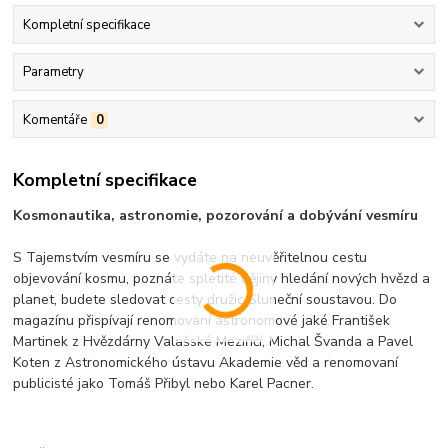
Kompletní specifikace
Parametry
Komentáře
0
Kompletní specifikace
Kosmonautika, astronomie, pozorování a dobývání vesmíru
S Tajemstvím vesmíru se vydáte na neuvěřitelnou cestu
objevování kosmu, poznáte spletité dějiny hledání nových hvězd a
planet, budete sledovat cesty družic Sluneční soustavou. Do
magazínu přispívají renomovaní astronomové jaké František
Martinek z Hvězdárny Valašské Meziříčí, Michal Švanda a Pavel
Koten z Astronomického ústavu Akademie věd a renomovaní
publicisté jako Tomáš Přibyl nebo Karel Pacner.