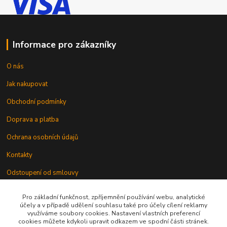
Informace pro zákazníky
O nás
Jak nakupovat
Obchodní podmínky
Doprava a platba
Ochrana osobních údajů
Kontakty
Odstoupení od smlouvy
Pro základní funkčnost, zpříjemnění používání webu, analytické
účely a v případě udělení souhlasu také pro účely cílení reklamy
využíváme soubory cookies. Nastavení vlastních preferencí
cookies můžete kdykoli upravit odkazem ve spodní části stránek.