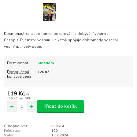
Kosmonautika, astronomie, pozorování a dobývání vesmíru
Časopis Tajemství vesmíru unikátně spojuje dohromady poznání
vesmíru, ...
celý popis
Dostupnost
Skladem
Doporučená
120 Kč
koncová cena
119 Kč
/
ks
106 Kč
bez DPH
Přidat do košíku
Číslo produktu:
880514
Počet stran:
100
Vydání:
1.02.2024