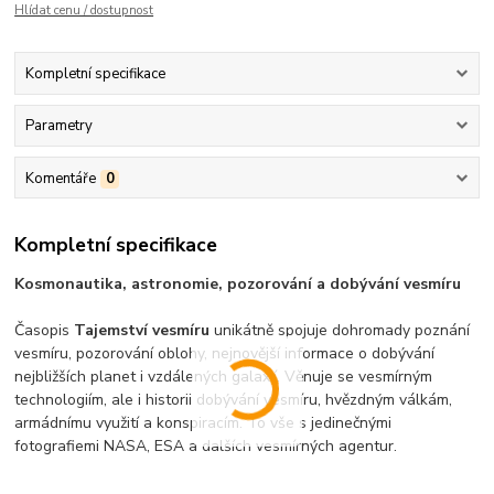
Hlídat cenu / dostupnost
Kompletní specifikace
Parametry
Komentáře
0
Kompletní specifikace
Kosmonautika, astronomie, pozorování a dobývání vesmíru
Časopis
Tajemství vesmíru
unikátně spojuje dohromady poznání
vesmíru, pozorování oblohy, nejnovější informace o dobývání
nejbližších planet i vzdálených galaxií. Věnuje se vesmírným
technologiím, ale i historii dobývání vesmíru, hvězdným válkám,
armádnímu využití a konspiracím. To vše s jedinečnými
fotografiemi NASA, ESA a dalších vesmírných agentur.