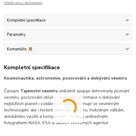
Hlídat cenu / dostupnost
Kompletní specifikace
Parametry
Komentáře
0
Kompletní specifikace
Kosmonautika, astronomie, pozorování a dobývání vesmíru
Časopis
Tajemství vesmíru
unikátně spojuje dohromady poznání
vesmíru, pozorování oblohy, nejnovější informace o dobývání
nejbližších planet i vzdálených galaxií. Věnuje se vesmírným
technologiím, ale i historii dobývání vesmíru, hvězdným válkám,
armádnímu využití a konspiracím. To vše s jedinečnými
fotografiemi NASA, ESA a dalších vesmírných agentur.