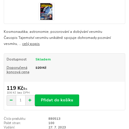
Kosmonautika, astronomie, pozorování a dobývání vesmíru
Časopis Tajemství vesmíru unikátně spojuje dohromady poznání
vesmíru, ...
celý popis
Dostupnost
Skladem
Doporučená
120 Kč
koncová cena
119 Kč
/
ks
106 Kč
bez DPH
Přidat do košíku
Číslo produktu:
880513
Počet stran:
100
Vydání:
27. 7. 2023