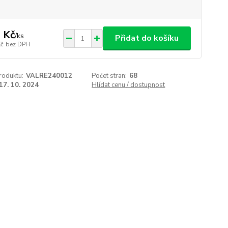
 Kč
/
ks
Přidat do košíku
Kč
bez DPH
roduktu:
VALRE240012
Počet stran:
68
17. 10. 2024
Hlídat cenu / dostupnost