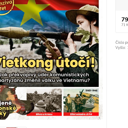
79
71 
Číslo p
Vyšlo: