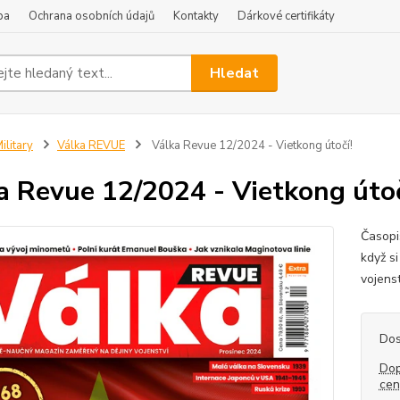
ba
Ochrana osobních údajů
Kontakty
Dárkové certifikáty
Hledat
ilitary
Válka REVUE
Válka Revue 12/2024 - Vietkong útočí!
a Revue 12/2024 - Vietkong útoč
Časopi
když si
vojenst
Dos
Dop
ce