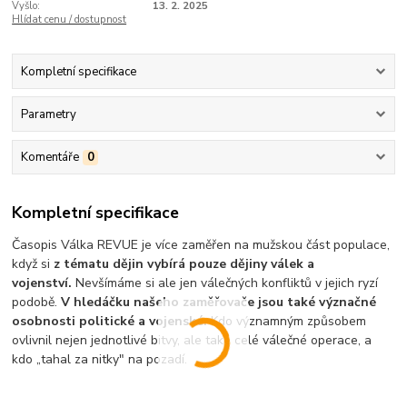
Vyšlo:
13. 2. 2025
Hlídat cenu / dostupnost
Kompletní specifikace
Parametry
Komentáře
0
Kompletní specifikace
Časopis Válka REVUE je více zaměřen na mužskou část populace,
když si
z tématu dějin vybírá pouze dějiny válek a
vojenství.
Nevšímáme si ale jen válečných konfliktů v jejich ryzí
podobě.
V hledáčku našeho zaměřovače jsou také význačné
osobnosti politické a vojenské.
Kdo významným způsobem
ovlivnil nejen jednotlivé bitvy, ale také celé válečné operace, a
kdo „tahal za nitky" na pozadí.