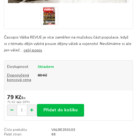
Časopis Válka REVUE je více zaměřen na mužskou část populace, když
si z tématu dějin vybírá pouze dějiny válek a vojenství. Nevšímáme si ale
jen váleč...
celý popis
Dostupnost
Skladem
Doporučená
80 Kč
koncová cena
79 Kč
/
ks
71 Kč
bez DPH
Přidat do košíku
Číslo produktu:
VALRE250103
Počet stran:
68