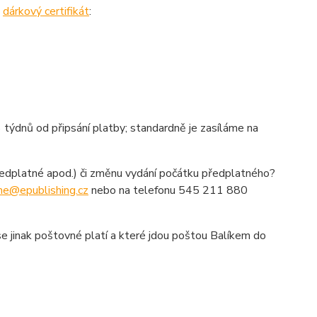
)
dárkový certifikát
:
6 týdnů od připsání platby; standardně je zasíláme na
ředplatné apod.) či změnu vydání počátku předplatného?
ne@epublishing.cz
nebo na telefonu 545 211 880
 se jinak poštovné platí a které jdou poštou Balíkem do