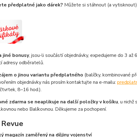
ete předplatné jako dárek?
Můžete si stáhnout (a vytisknout
a jiné bonusy
, jsou-li součástí objednávky, expedujeme do 3 až 
í adresy odběratelů.
zájem o jinou variantu předplatného
(balíčky, kombinované p
vořením objednávky nás prosím kontaktujte na e-mailu:
predplat
čtvrtek, 8–16 hod.).
vné zdarma se neaplikuje na další položky v košíku
, u nichž
ilkovnou nebo Balíkovnou. Děkujeme za pochopení.
 Revue
ký magazín zaměřený na dějiny vojenství