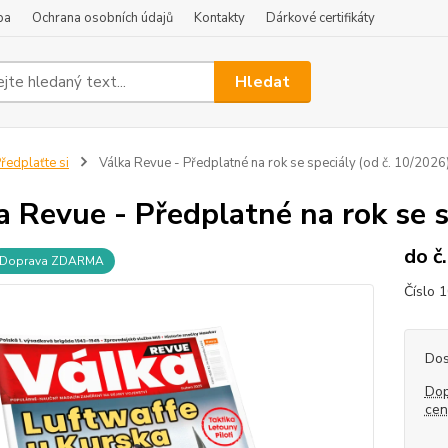
ba
Ochrana osobních údajů
Kontakty
Dárkové certifikáty
Hledat
ředplaťte si
Válka Revue - Předplatné na rok se speciály (od č. 10/2026
a Revue - Předplatné na rok se s
do č
Doprava ZDARMA
Číslo 
Dos
Dop
ce