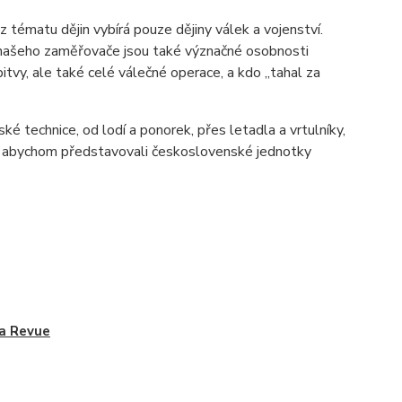
tématu dějin vybírá pouze dějiny válek a vojenství.
našeho zaměřovače jsou také význačné osobnosti
tvy, ale také celé válečné operace, a kdo „tahal za
é technice, od lodí a ponorek, přes letadla a vrtulníky,
, abychom představovali československé jednotky
a Revue