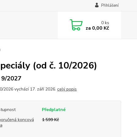
Přihlášení
0
ks
za
0,00 Kč
)
peciály (od č. 10/2026)
. 9/2027
10/2026 vychází 17. září 2026.
celý popis
tupnost
Předplatné
oručená koncová
1 599 Kč
na