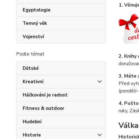
1. Věnuj
Egyptologie
Temný věk
Vojenství
Podle témat
2. Knihy 
doručovac
Dětské
3. Máte 
Kreativní
Před vyt
(pondělí–
Háčkování je radost
4. Pošto
Fitness & outdoor
ruky, Zás
Hudební
Válka
Historie
Historic