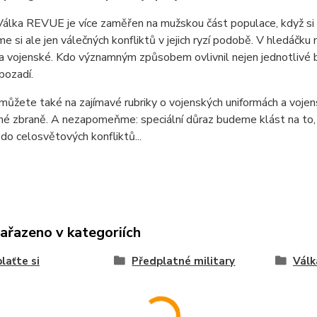
álka REVUE je více zaměřen na mužskou část populace, když si z 
 si ale jen válečných konfliktů v jejich ryzí podobě. V
hledáčku 
 a vojenské. Kdo významným způsobem ovlivnil nejen jednotlivé bi
 pozadí.
můžete také na zajímavé rubriky o vojenských uniformách a vojensk
lné zbraně. A nezapomeňme: speciální důraz budeme klást na to
do celosvětových konfliktů...
zařazeno v kategoriích
laťte si
Předplatné military
Válk