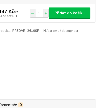
437 Kč
/
ks
Přidat do košíku
83 Kč
bez DPH
roduktu:
PREDVR_2610SP
Hlídat cenu / dostupnost
Komentáře
0