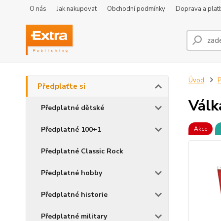
O nás
Jak nakupovat
Obchodní podmínky
Doprava a plat
Úvod
P
Předplaťte si
Válk
Předplatné dětské
Předplatné 100+1
Akce
Předplatné Classic Rock
Předplatné hobby
Předplatné historie
Předplatné military