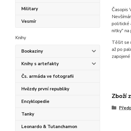
Military
Časopis V
Nevšímáme
Vesmír
politické
nitky" na
Knihy
Těšit se 
až po pa
Bookaziny
zapojené 
Knihy s artefakty
Čs. armáda ve fotografii
Hvězdy první republiky
Zboží 
Encyklopedie
Předp
Tanky
Leonardo & Tutanchamon