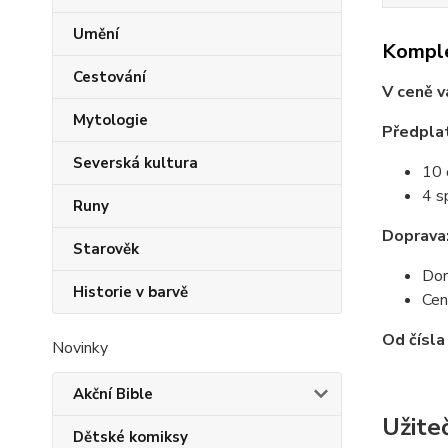
Umění
Komple
Cestování
V ceně v
Mytologie
Předplat
Severská kultura
10 
4 s
Runy
Doprava
Starověk
Dor
Historie v barvě
Cen
Od čísl
Novinky
Akční Bible
Užite
Dětské komiksy