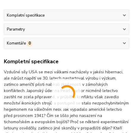
Kompletní specifikace
Parametry
Komentáře
0
Kompletní specifikace
Vzdušné síly USA se mezi válkami nacházely v jakési hibernaci,
ale nárůst napětí ve 30. letech nastartoval výrobu i výzkum,
zatímco američtí piloti nabírali zkušenosti v zámořských
konfliktech. Japonský úder na Pearl Harbor nicméně letectvo
zastihl ne zcela připravené, v průběhu konfliktu však zavedlo
množství ikonických strojů a postupně se stalo nezpochybnitelným
hegemonem na válečném nebi. Jak vypadalo americké letectvo
před prosincem 1941? Čím se lišilo jeho nasazení na
tichomořském a evropském bojišti? Proč se některé experimentální
letouny osvědčily, zatímco jiné skončily v propadlišti dějin? Kteří