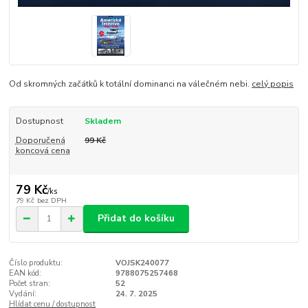
Od skromných začátků k totální dominanci na válečném nebi.
celý popis
Dostupnost
Skladem
Doporučená
99 Kč
koncová cena
79 Kč
/
ks
79 Kč
bez DPH
Přidat do košíku
Číslo produktu:
VOJSK240077
EAN kód:
9788075257468
Počet stran:
52
Vydání:
24. 7. 2025
Hlídat cenu / dostupnost