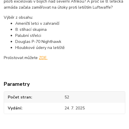
piloti excelovali v bojích nad severní Afrikou? A proč se 8. letecká
armáda začala zaměřovat na útoky proti letištím Luftwaffe?
Výběr z obsahu:
Američtí letci v zahraničí
8. stíhací skupina
Palubní střelci
Douglas P-70 Nighthawk
Hloubkové údery na letiště
Prolistovat můžete
ZDE.
Parametry
Počet stran
52
Vydání
24. 7. 2025